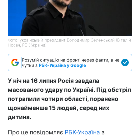
Фото: український президент Володимир Зеленський (Віталій
Носач, РБК-Україна)
Розумій ситуацію на фронті через факти, а не
чутки з
РБК-Україна у Google
У ніч на 16 липня Росія завдала
масованого удару по Україні. Під обстріл
потрапили чотири області, поранено
щонайменше 15 людей, серед них
дитина.
Про це повідомляє
РБК-Україна
з