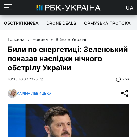
UA
ОБСТРІЛ КИЄВА
DRONE DEALS
ОРМУЗЬКА ПРОТОКА
Головна
»
Новини
»
Війна в Україні
Били по енергетиці: Зеленський
показав наслідки нічного
обстрілу України
10:33 16.07.2025 Ср
2 хв
КАРІНА ЛЕВИЦЬКА