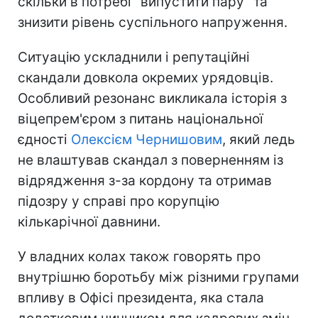
скільки в потребі "випустити пару" та
знизити рівень суспільного напруження.
Ситуацію ускладнили і репутаційні
скандали довкола окремих урядовців.
Особливий резонанс викликала історія з
віцепрем'єром з питань національної
єдності
Олексієм Чернишовим
, який ледь
не влаштував скандал з поверненням із
відрядження з-за кордону та отримав
підозру у справі про корупцію
кількарічної давнини.
У владних колах також говорять про
внутрішню боротьбу між різними групами
впливу в Офісі президента, яка стала