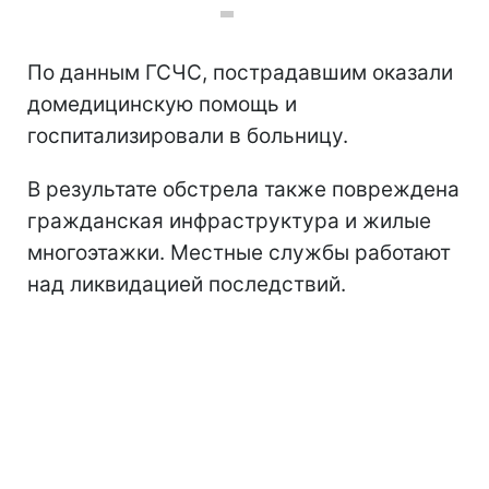
Фото: Атака РФ на Никополь (t.me/dsns_telegram)
По данным ГСЧС, пострадавшим оказали
домедицинскую помощь и
госпитализировали в больницу.
В результате обстрела также повреждена
гражданская инфраструктура и жилые
многоэтажки. Местные службы работают
над ликвидацией последствий.