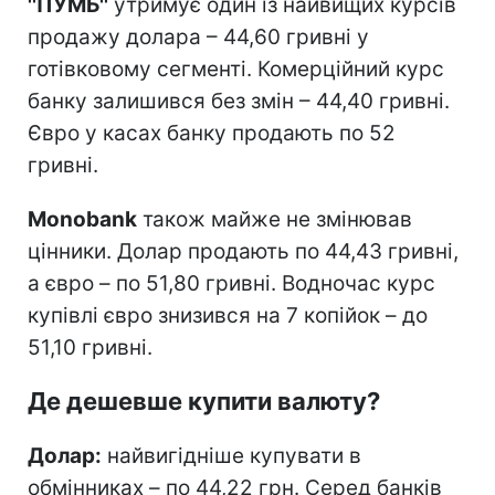
''ПУМБ''
утримує один із найвищих курсів
продажу долара – 44,60 гривні у
готівковому сегменті. Комерційний курс
банку залишився без змін – 44,40 гривні.
Євро у касах банку продають по 52
гривні.
Monobank
також майже не змінював
цінники. Долар продають по 44,43 гривні,
а євро – по 51,80 гривні. Водночас курс
купівлі євро знизився на 7 копійок – до
51,10 гривні.
Де дешевше купити валюту?
Долар:
найвигідніше купувати в
обмінниках – по 44,22 грн. Серед банків