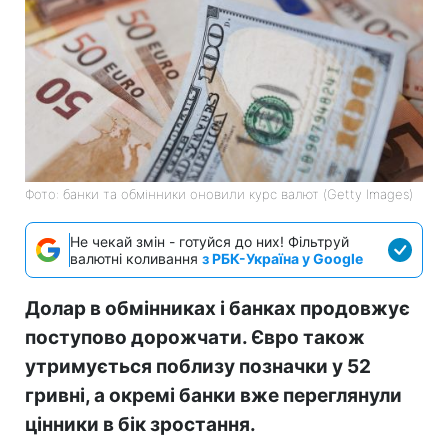
Фото: банки та обмінники оновили курс валют (Getty Images)
Не чекай змін - готуйся до них! Фільтруй
валютні коливання
з РБК-Україна у Google
Долар в обмінниках і банках продовжує
поступово дорожчати. Євро також
утримується поблизу позначки у 52
гривні, а окремі банки вже переглянули
цінники в бік зростання.