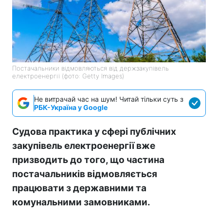
Постачальники відмовляються від держзакупівель
електроенергії (фото: Getty Images)
Не витрачай час на шум! Читай тільки суть з
РБК-Україна у Google
Судова практика у сфері публічних
закупівель електроенергії вже
призводить до того, що частина
постачальників відмовляється
працювати з державними та
комунальними замовниками.