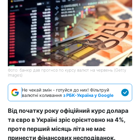
Фото: банкір дав прогноз по курсу валют на червень (Getty
Images)
Не чекай змін - готуйся до них! Фільтруй
валютні коливання
з РБК-Україна у Google
Від початку року офіційний курс долара
та євро в Україні зріс орієнтовно на 4%,
проте перший місяць літа не має
принести фінансових несподіванок.