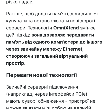
різко падає.
Раніше, щоб додати пам'яті, доводилося
купувати та встановлювати нові дорогі
сервери. Технологія
OmniXtend
змінює
цей підхід:
вона дозволяє передавати
пам'ять від одного комп'ютера до іншого
через звичайну мережу Ethernet,
створюючи загальний віртуальний
простір
.
Переваги нової технології
Звичайні серверні підключення
(наприклад, через інтерфейси PCIe)
мають суворі обмеження - пристрої не
можна зв'язати між собою на великій