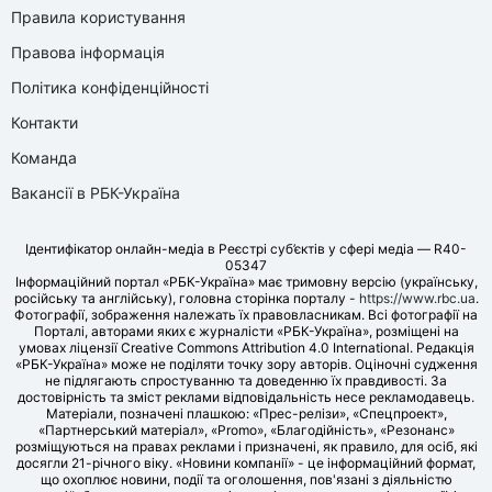
Правила користування
Правова інформація
Політика конфіденційності
Контакти
Команда
Вакансії в РБК-Україна
Ідентифікатор онлайн-медіа в Реєстрі суб’єктів у сфері медіа — R40-
05347
Інформаційний портал «РБК-Україна» має тримовну версію (українську,
російську та англійську), головна сторінка порталу -
https://www.rbc.ua
.
Фотографії, зображення належать їх правовласникам. Всі фотографії на
Порталі, авторами яких є журналісти «РБК-Україна», розміщені на
умовах ліцензії Creative Commons Attribution 4.0 International. Редакція
«РБК-Україна» може не поділяти точку зору авторів. Оціночні судження
не підлягають спростуванню та доведенню їх правдивості. За
достовірність та зміст реклами відповідальність несе рекламодавець.
Матеріали, позначені плашкою: «Прес-релізи», «Спецпроект»,
«Партнерський матеріал», «Promo», «Благодійність», «Резонанс»
розміщуються на правах реклами і призначені, як правило, для осіб, які
досягли 21-річного віку. «Новини компанії» - це інформаційний формат,
що охоплює новини, події та оголошення, пов'язані з діяльністю