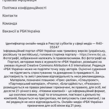
Політика конфіденційності
Контакти
Команда
Вакансії в РБК-Україна
Ідентифікатор онлайн-медіа в Реєстрі суб’єктів у сфері медіа — R40-
05347
Інформаційний портал «РБК-Україна» має тримовну версію (українську,
російську та англійську), головна сторінка порталу -
https://www.rbc.ua
.
Фотографії, зображення належать їх правовласникам. Всі фотографії на
Порталі, авторами яких є журналісти «РБК-Україна», розміщені на
умовах ліцензії Creative Commons Attribution 4.0 International. Редакція
«РБК-Україна» може не поділяти точку зору авторів. Оціночні судження
не підлягають спростуванню та доведенню їх правдивості. За
достовірність та зміст реклами відповідальність несе рекламодавець.
Матеріали, позначені плашкою: «Прес-релізи», «Спецпроект»,
«Партнерський матеріал», «Promo», «Благодійність», «Резонанс»
розміщуються на правах реклами і призначені, як правило, для осіб, які
досягли 21-річного віку. «Новини компанії» - це інформаційний формат,
що охоплює новини, події та оголошення, пов'язані з діяльністю
компаній, базуються на пресрелізах, які випускають самі компанії, і за
які редакція не несе відповідальність. Онлайн-медіа «РБК-Україна»
призначене для осіб віком від 21 року.