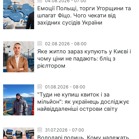
04.08.2026 - 07:00
Емоції Польщі, торги Угорщини та
шпагат Фіцо. Чого чекати від
західних сусідів України
02.08.2026 - 08:00
Яке житло зараз купують у Києві і
чому ціни не падають: бліц з
рієлтором
01.08.2026 - 08:00
"Туди не купиш квиток і за
мільйон": як українець досліджує
найвіддаленіші острови світу
31.07.2026 - 07:00
Володарі полиць. Кому належать