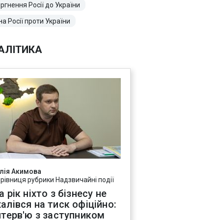
ргнення Росії до України
на Росії проти України
АЛІТИКА
лія Акимова
ерівниця рубрики Надзвичайні події
а рік ніхто з бізнесу не
алівся на тиск офіційно:
нтерв'ю з заступником