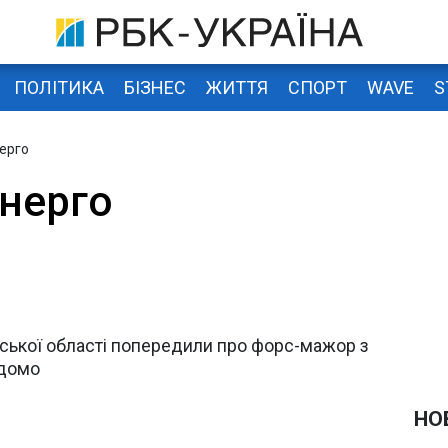
ПОЛІТИКА
БІЗНЕС
ЖИТТЯ
СПОРТ
WAVE
S
ерго
нерго
ської області попередили про форс-мажор з
ідомо
НО