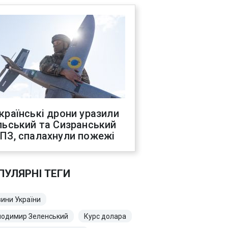
країнські дрони уразили
льський та Сизранський
ПЗ, спалахнули пожежі
ПУЛЯРНІ ТЕГИ
ини України
лодимир Зеленський
Курс долара