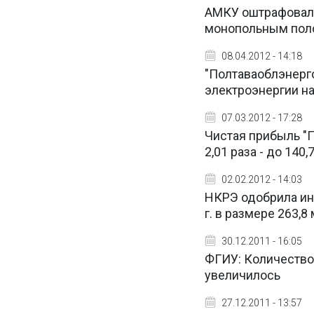
АМКУ оштрафовал 
монопольным по
08.04.2012 - 14:18
"Полтаваоблэнерг
электроэнергии на
07.03.2012 - 17:28
Чистая прибыль "П
2,01 раза - до 140,
02.02.2012 - 14:03
НКРЭ одобрила ин
г. в размере 263,8
30.12.2011 - 16:05
ФГИУ: Количество
увеличилось
27.12.2011 - 13:57