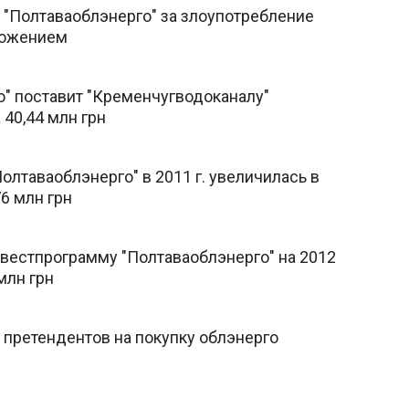
"Полтаваоблэнерго" за злоупотребление
ложением
о" поставит "Кременчугводоканалу"
 40,44 млн грн
олтаваоблэнерго" в 2011 г. увеличилась в
76 млн грн
вестпрограмму "Полтаваоблэнерго" на 2012
 млн грн
 претендентов на покупку облэнерго