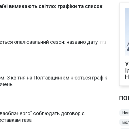
аїні вимикають світло: графіки та список
ється опалювальний сезон: названо дату
У
І
Н
м. З квітня на Полтавщині змінюється графік
ючень
ПО
аваоблэнерго" соблюдать договор с
Нов
оставкам газа
Во