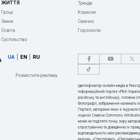
ЖИТТЯ
Тренди
Гроші
Корисне
Зміни
Смачно
Освіта
Гороскопи
Суспільство
UA
EN
RU
Розмістити рекламу
Ідентифікатор онлайн-медіа в Реєстр
Інформаційний портал «РБК-Україна
російську та англійську), головна с
Фотографії, зображення належать ї
Порталі, авторами яких є журналіс
ліцензії Creative Commons Attributio
може не поділяти точку зору авторі
спростуванню та доведенню їх правд
відповідальність несе рекламодавец
релізи», «Спецпроект», «Партнерськи