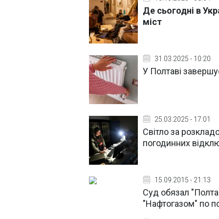
Де сьогодні в Укр
міст
31.03.2025 - 10:20
У Полтаві завершу
25.03.2025 - 17:01
Світло за розкладо
погодинних відкл
15.09.2015 - 21:13
Суд обязал "Полт
"Нафтогазом" по п