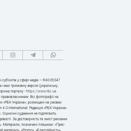
і суб’єктів у сфері медіа — R40-05347
» має тримовну версію (українську,
торінка порталу -
https://www.rbc.ua
.
х правовласникам. Всі фотографії на
ти «РБК-Україна», розміщені на умовах
n 4.0 International. Редакція «РБК-Україна»
в. Оціночні судження не підлягають
ивості. За достовірність та зміст реклами
ь. Матеріали, позначені плашкою: «Прес-
й матеріал», «Promo», «Благодійність»,