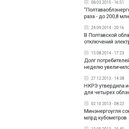
08.03.2015 - 16:51
"Полтаваоблэнерго
раза - до 200,8 млн
24.09.2014 - 20:16
В Полтавской обл
отключений элект
13.08.2014 - 17:23
Долг потребителе
неделю увеличился
27.12.2013 - 14:38
НКРЭ утвердила и
для четырех облэн
02.10.2013 - 08:22
Минэнергоугля сок
млрд кубометров