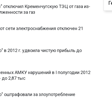
Г
" отключил Кременчугскую ТЭЦ от газа из-
олженности за газ
 от сети электроснабжения отключен 21
" в 2012 г. удвоила чистую прибыль до
енных АМКУ нарушений в I полугодии 2012
- до 2,87 тыс
о" оштрафовали за злоупотребление