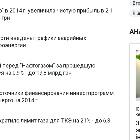
Вто
" в 2014 г. увеличила чистую прибыль в 2,1
Вій
 грн
АН
асти введены графики аварийных
роэнергии
й перед "Нафтогазом" за прошедшую
 на 0,9% - до 19,8 млрд грн
сточники финансирования инвестпрограмм
ерго на 2014 г
Ю
к
ратило лимит газа для ТКЭ на 21% - до 6,3
З
ж
і