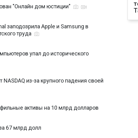
т
тован "Онлайн дом юстиции"
T
onal заподозрила Apple и Samsung в
тского труда
мпьютеров упал до исторического
т NASDAQ из-за крупного падения своей
офильные активы на 10 млрд долларов
 за 67 млрд долл