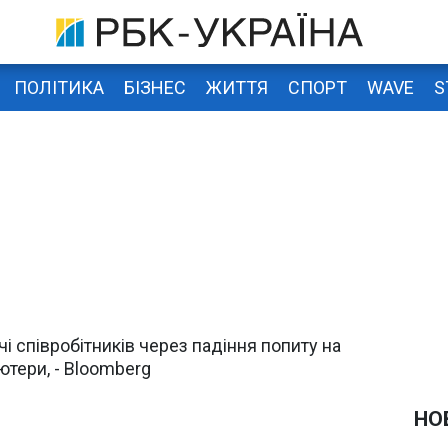
ПОЛІТИКА
БІЗНЕС
ЖИТТЯ
СПОРТ
WAVE
S
ячі співробітників через падіння попиту на
ютери, - Bloomberg
НО