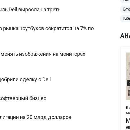
ль Dell выросла на треть
Вто
Вій
 рынка ноутбуков сократится на 7% по
АН
 менять изображения на мониторах
обрили сделку с Dell
 софтверный бизнес
К
к
блигации на 20 млрд долларов
М
е