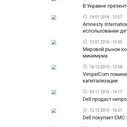
В Украине презен
19.01.2016 - 10:57
Amnesty Internati
использовании де
13.01.2016 - 15:05
Мировой рынок ко
минимума
16.12.2015 - 13:58
VimpelCom покине
капитализации
03.11.2015 - 14:17
Dell продаст непр
12.10.2015 - 16:51
Dell покупает ЕМС