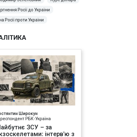
ргнення Росії до України
на Росії проти України
АЛІТИКА
остянтин Широкун
ореспондент РБК-Україна
айбутнє ЗСУ – за
кзоскелетами: інтерв'ю з