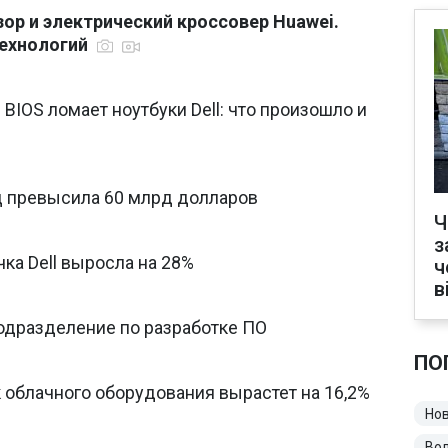
зор и электрический кроссовер Huawei.
технологий
BIOS ломает ноутбуки Dell: что произошло и
од превысила 60 млрд долларов
Ч
з
ка Dell выросла на 28%
ч
в
подразделение по разработке ПО
ПО
 облачного оборудования вырастет на 16,2%
Нов
Во