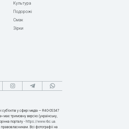
Культура
Подорожі
Смак
Зірки
і суб’єктів у сфері медіа — R40-05347
» має тримовну версію (українську,
торінка порталу -
https://www.rbc.ua
.
х правовласникам. Всі фотографії на