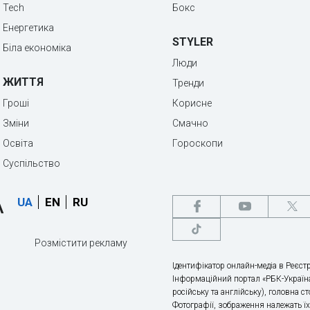
Tech
Бокс
Енергетика
STYLER
Біла економіка
Люди
ЖИТТЯ
Тренди
Гроші
Корисне
Зміни
Смачно
Освіта
Гороскопи
Суспільство
UA
EN
RU
Розмістити рекламу
Ідентифікатор онлайн-медіа в Реєстр
Інформаційний портал «РБК-Україна
російську та англійську), головна с
Фотографії, зображення належать ї