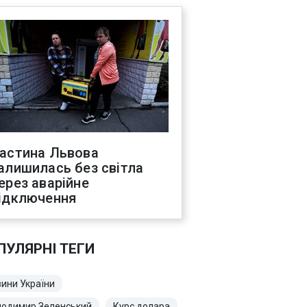
астина Львова
алишилась без світла
ерез аварійне
ідключення
ПУЛЯРНІ ТЕГИ
ини України
лодимир Зеленський
Курс долара