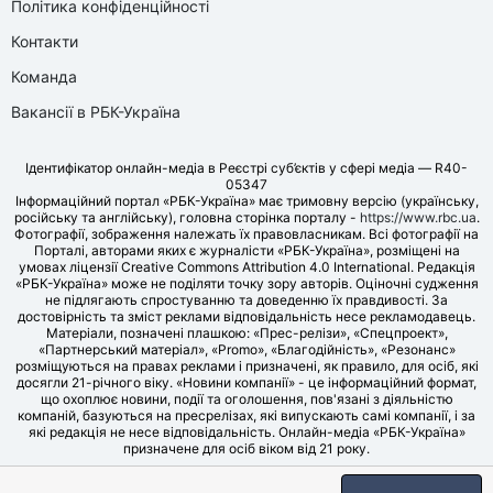
Політика конфіденційності
Контакти
Команда
Вакансії в РБК-Україна
Ідентифікатор онлайн-медіа в Реєстрі суб’єктів у сфері медіа — R40-
05347
Інформаційний портал «РБК-Україна» має тримовну версію (українську,
російську та англійську), головна сторінка порталу -
https://www.rbc.ua
.
Фотографії, зображення належать їх правовласникам. Всі фотографії на
Порталі, авторами яких є журналісти «РБК-Україна», розміщені на
умовах ліцензії Creative Commons Attribution 4.0 International. Редакція
«РБК-Україна» може не поділяти точку зору авторів. Оціночні судження
не підлягають спростуванню та доведенню їх правдивості. За
достовірність та зміст реклами відповідальність несе рекламодавець.
Матеріали, позначені плашкою: «Прес-релізи», «Спецпроект»,
«Партнерський матеріал», «Promo», «Благодійність», «Резонанс»
розміщуються на правах реклами і призначені, як правило, для осіб, які
досягли 21-річного віку. «Новини компанії» - це інформаційний формат,
що охоплює новини, події та оголошення, пов'язані з діяльністю
компаній, базуються на пресрелізах, які випускають самі компанії, і за
які редакція не несе відповідальність. Онлайн-медіа «РБК-Україна»
призначене для осіб віком від 21 року.
© LLC «UBT MEDIA», 2006-2026.