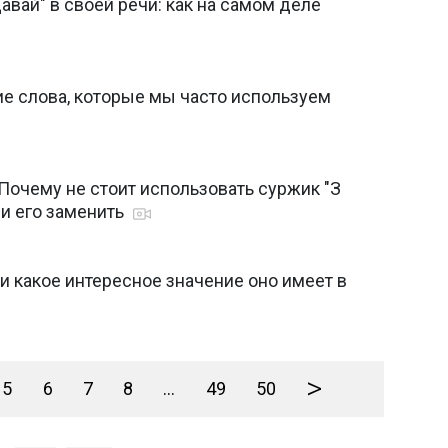
авай" в своей речи: как на самом деле
ие слова, которые мы часто используем
 Почему не стоит использовать суржик "З
и его заменить
 и какое интересное значение оно имеет в
>
5
6
7
8
...
49
50