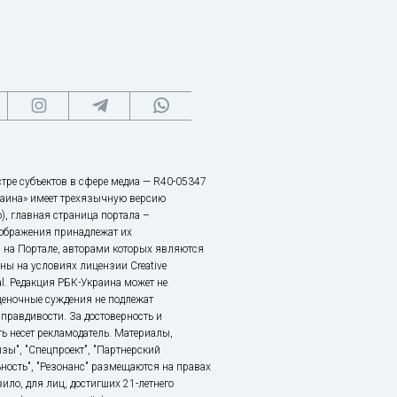
тре субъектов в сфере медиа — R40-05347
аина» имеет трехязычную версию
), главная страница портала –
зображения принадлежат их
 на Портале, авторами которых являются
ы на условиях лицензии Creative
nal. Редакция РБК-Украина может не
ценочные суждения не подлежат
правдивости. За достоверность и
ь несет рекламодатель. Материалы,
зы", "Спецпроект", "Партнерский
ьность", "Резонанс" размещаются на правах
ило, для лиц, достигших 21-летнего