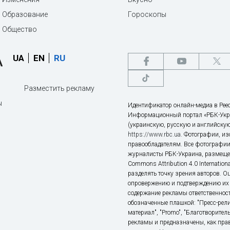
Образование
Гороскопы
Общество
UA
EN
RU
Разместить рекламу
ы
Идентификатор онлайн-медиа в Реес
Информационный портал «РБК-Укр
(украинскую, русскую и английскую
https://www.rbc.ua
. Фотографии, и
правообладателям. Все фотографии
журналисты РБК-Украина, размещен
Commons Attribution 4.0 Internatio
разделять точку зрения авторов. О
опровержению и подтверждению их 
содержание рекламы ответственност
обозначенные плашкой: "Пресс-рели
материал", "Promo", "Благотворител
рекламы и предназначены, как прав