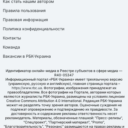
Как стать нашим автором
Правила пользования
Правовая информация
Политика конфиденциальности
Контакты
Команда
Вакансии в РБК-Украина
Идентификатор онлайн-медиа в Реестре субъектов в сфере медиа —
R40-05347
Информационный портал «РБК-Украина» имеет трехязычную версию
(украинскую, русскую и английскую), главная страница портала –
https://www.rbc.ua
. Фотографии, изображения принадлежат их
правообладателям. Все фотографии на Портале, авторами которых
являются журналисты РБК-Украина, размещены на условиях лицензии
Creative Commons Attribution 4.0 International. Редакция РБК-Украина
может не разделять точку зрения авторов. Оценочные суждения не
подлежат опровержению и подтверждению их правдивости. За
достоверность и содержание рекламы ответственность несет
рекламодатель. Материалы, обозначенные плашкой: "Пресс-релизы",
"Спецпроект", "Партнерский материал", "Promo",
"Благотворительность", "Резонанс" размещаются на правах рекламы и