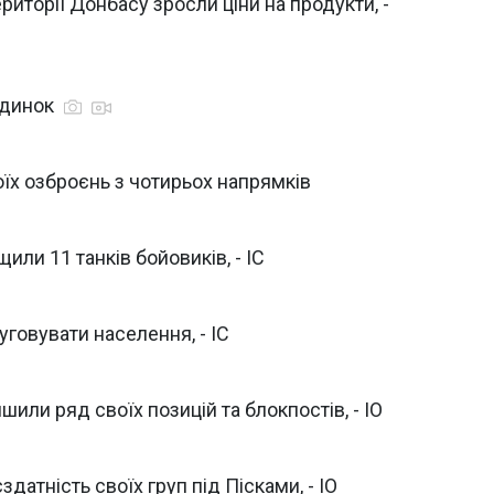
риторії Донбасу зросли ціни на продукти, -
удинок
їх озброєнь з чотирьох напрямків
ли 11 танків бойовиків, - ІС
говувати населення, - ІС
шили ряд своїх позицій та блокпостів, - ІО
датність своїх груп під Пісками, - ІО