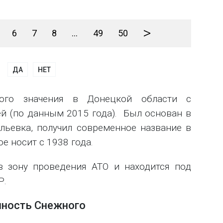
>
6
7
8
...
49
50
ДА
НЕТ
ного значения в Донецкой области с
ей (по данным 2015 года). Был основан в
ильевка, получил современное название в
е носит с 1938 года.
в зону проведения АТО и находится под
Р.
ность Снежного