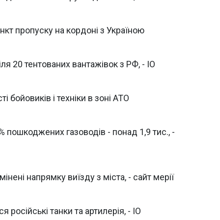
ункт пропуску на кордоні з Україною
я 20 тентованих вантажівок з РФ, - ІО
і бойовиків і техніки в зоні АТО
 пошкоджених газоводів - понад 1,9 тис., -
інені напрямку виїзду з міста, - сайт мерії
російські танки та артилерія, - ІО