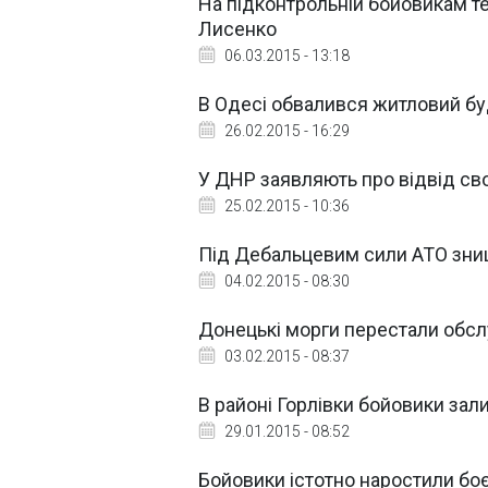
На підконтрольній бойовикам те
Лисенко
06.03.2015 - 13:18
В Одесі обвалився житловий б
26.02.2015 - 16:29
У ДНР заявляють про відвід сво
25.02.2015 - 10:36
Під Дебальцевим сили АТО знищи
04.02.2015 - 08:30
Донецькі морги перестали обслу
03.02.2015 - 08:37
В районі Горлівки бойовики зали
29.01.2015 - 08:52
Бойовики істотно наростили боєз