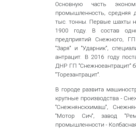
Основную часть эконом
промышленность, средняя 
тыс. тонны. Первые шахты н
1900 году. В состав одн
предприятий Снежного, ГП
"Заря" и "Ударник", специ
антрацит. В 2016 году пос
ДНР ГП "Снежноеантрацит" б
"Торезантрацит".
В городе развита машиностр
крупные производства - Сн
"Снежнянскхимаш", Снежн
"Мотор Сич", завод "Ре
промышленности - Колбасная