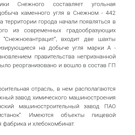
ики Снежного составляет угольная
добыча каменного угля в Снежном - 442
а территории города начали появляться в
ого из современных градообразующих
 "Снежноеантрацит", входит две шахты
ализирующиеся на добыче угля марки А -
тановлением правительства непризнанной
ыло реорганизовано и вошло в состав ГП
оительная отрасль, в нем располагаются
ежный завод химического машиностроения
янский машиностроительный завод ПАО
мстанок". Имеются объекты пищевой
 фабрика и хлебокомбинат.