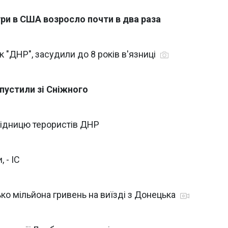
ри в США возросло почти в два раза
к "ДНР", засудили до 8 років в'язниці
ипустили зі Сніжного
відницю терористів ДНР
 - ІС
о мільйона гривень на виїзді з Донецька