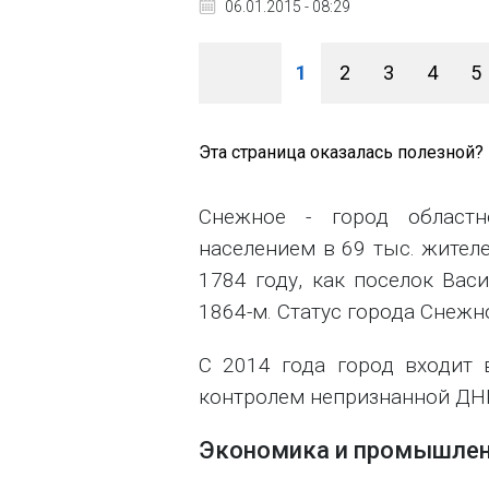
06.01.2015 - 08:29
1
2
3
4
5
Эта страница оказалась полезной?
Снежное - город област
населением в 69 тыс. жител
1784 году, как поселок Вас
1864-м. Статус города Снежно
С 2014 года город входит 
контролем непризнанной ДН
Экономика и промышлен