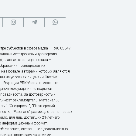
тре субъектов в сфере медиа — R40-05347
аина» имеет трехязычную версию
), главная страница портала –
зображения принадлежат их
 на Портале, авторами которых являются
ы на условиях лицензии Creative
nal. Редакция РБК-Украина может не
ценочные суждения не подлежат
правдивости. За достоверность и
ь несет рекламодатель. Материалы,
зы", "Спецпроект", "Партнерский
ьность", "Резонанс" размещаются на правах
ило, для лиц, достигших 21-летнего
это информационный формат,
объявления, связанные с деятельностью
релизах, выпускаемых самими