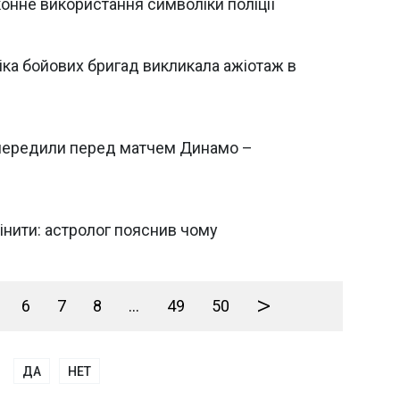
конне використання символіки поліції
ліка бойових бригад викликала ажіотаж в
попередили перед матчем Динамо –
інити: астролог пояснив чому
>
6
7
8
...
49
50
ДА
НЕТ