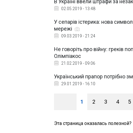
В Україні ввели штрафи за неза
02.05.2019 - 13:48
У сепарів істерика: нова симво
мережі
09.03.2019 - 21:24
Не говоріть про війну: греків 
Олімпіакос
21.02.2019 - 09:06
Український прапор потрібно зм
29.01.2019 - 16:10
1
2
3
4
5
Эта страница оказалась полезной?