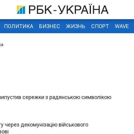
ПОЛИТИКА
БИЗНЕС
ЖИЗНЬ
СПОРТ
WAVE
ка
 випустив сережки з радянською символікою
у через декомунізацію військового
вові