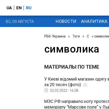
UA
EN
RU
НОВОСТИ
АНАЛИТИКА
ВС, 09 АВГУСТА
РБК-Украина
»
Теги
»
С
» символи
символика
МАТЕРИАЛЫ ПО ТЕМЕ
У Києві відомий магазин одягу
за 20 тисяч (фото)
02.02.2022 - 16:28
МЗС РФ направило ноту протест
меморіалу "Марсове поле" у Ль