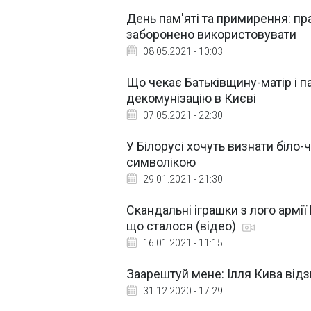
День пам'яті та примирення: пр
заборонено використовувати
08.05.2021 - 10:03
Що чекає Батьківщину-матір і 
декомунізацію в Києві
07.05.2021 - 22:30
У Білорусі хочуть визнати біло
символікою
29.01.2021 - 21:30
Скандальні іграшки з лого армії
що сталося (відео)
16.01.2021 - 11:15
Заарештуй мене: Ілля Кива від
31.12.2020 - 17:29