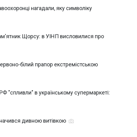
авоохоронці нагадали, яку символіку
пам'ятник Щорсу: в УІНП висловилися про
-червоно-білий прапор екстремістською
 РФ "спливли" в українському супермаркеті:
значився дивною витівкою