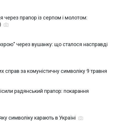
 через прапор із серпом і молотом:
)
озрою" через вушанку: що сталося насправді
их справ за комуністичну символіку 9 травня
ісили радянський прапор: покарання
 яку символіку карають в Україні