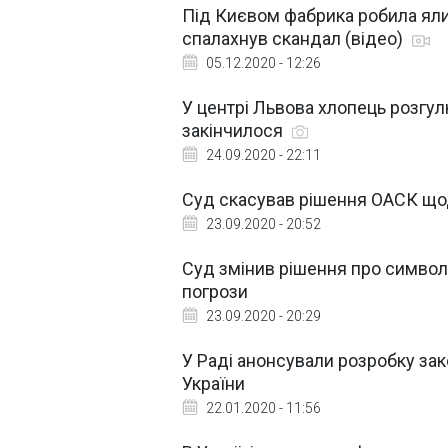
Під Києвом фабрика робила ялинк
спалахнув скандал (відео)
05.12.2020 - 12:26
У центрі Львова хлопець розгул
закінчилося
24.09.2020 - 22:11
Суд скасував рішення ОАСК що
23.09.2020 - 20:52
Суд змінив рішення про символі
погрози
23.09.2020 - 20:29
У Раді анонсували розробку за
України
22.01.2020 - 11:56