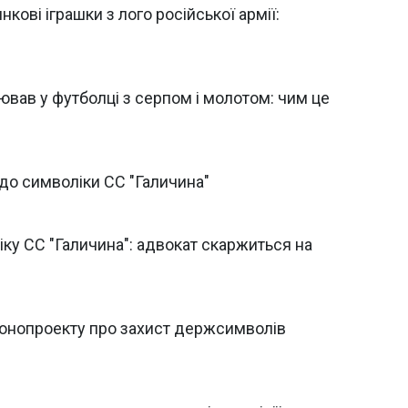
ові іграшки з лого російської армії:
ював у футболці з серпом і молотом: чим це
до символіки СС "Галичина"
ку СС "Галичина": адвокат скаржиться на
конопроекту про захист держсимволів