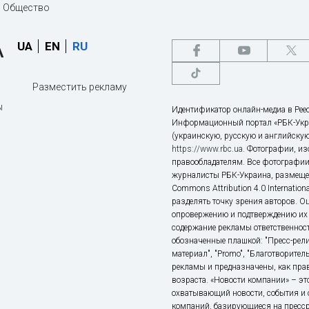
Общество
UA
EN
RU
Разместить рекламу
ы
Идентификатор онлайн-медиа в Реес
Информационный портал «РБК-Укр
(украинскую, русскую и английскую
https://www.rbc.ua
. Фотографии, и
правообладателям. Все фотографии
журналисты РБК-Украина, размещен
Commons Attribution 4.0 Internatio
разделять точку зрения авторов. О
опровержению и подтверждению их 
содержание рекламы ответственност
обозначенные плашкой: "Пресс-рели
материал", "Promo", "Благотворител
рекламы и предназначены, как прав
возраста. «Новости компании» – 
охватывающий новости, события и 
компаний, базирующиеся на пресс