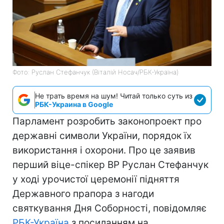
Фото: Руслан Стефанчук (Віталій Носач/РБК-Україна)
Не трать время на шум! Читай только суть из
РБК-Украина в Google
Парламент розробить законопроект про
державні символи України, порядок їх
використання і охорони. Про це заявив
перший віце-спікер ВР Руслан Стефанчук
у ході урочистої церемонії підняття
Державного прапора з нагоди
святкування Дня Соборності, повідомляє
РБК-Україна
з посиланням на