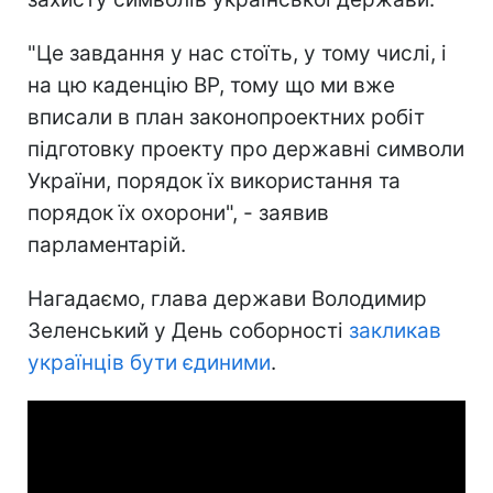
"Це завдання у нас стоїть, у тому числі, і
на цю каденцію ВР, тому що ми вже
вписали в план законопроектних робіт
підготовку проекту про державні символи
України, порядок їх використання та
порядок їх охорони", - заявив
парламентарій.
Нагадаємо, глава держави Володимир
Зеленський у День соборності
закликав
українців бути єдиними
.