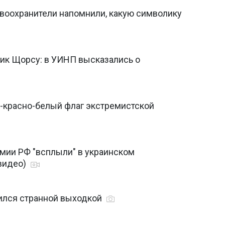
авоохранители напомнили, какую символику
ник Щорсу: в УИНП высказались о
о-красно-белый флаг экстремистской
рмии РФ "всплыли" в украинском
(видео)
чился странной выходкой