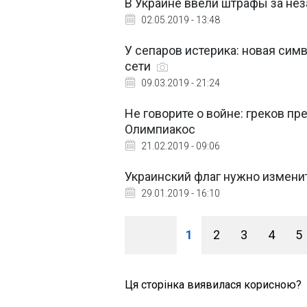
В Украине ввели штрафы за не
02.05.2019 - 13:48
У сепаров истерика: новая сим
сети
09.03.2019 - 21:24
Не говорите о войне: греков 
Олимпиакос
21.02.2019 - 09:06
Украинский флаг нужно измени
29.01.2019 - 16:10
1
2
3
4
5
Ця сторінка виявилася корисною?