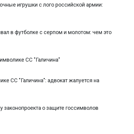
очные игрушки с лого российской армии:
ивал в футболке с серпом и молотом: чем это
имволике СС "Галичина"
ке СС "Галичина": адвокат жалуется на
у законопроекта о защите госсимволов