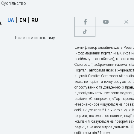
Суспільство
UA
EN
RU
Розмістити рекламу
Ідентифікатор онлайн-медіа в Реєстр
Інформаційний портал «РБК-Україна
російську та англійську), головна с
Фотографії, зображення належать ї
Порталі, авторами яких є журналіс
ліцензії Creative Commons Attributio
може не поділяти точку зору авторі
спростуванню та доведенню їх правд
відповідальність несе рекламодавец
релізи», «Спецпроект», «Партнерськи
«Резонанс» розміщуються на правах
осіб, які досягли 21-річного віку. 
формат, що охоплює новини, події т
компаній, базуються на пресрелізах,
редакція не несе відповідальність.
осіб віком від 21 року.