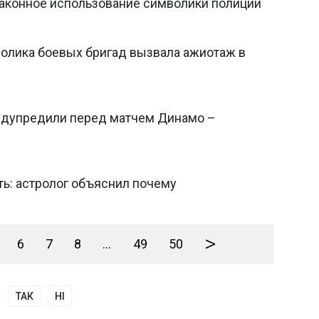
законное использование символики полиции
волика боевых бригад вызвала ажиотаж в
предупредили перед матчем Динамо –
ть: астролог объяснил почему
>
6
7
8
...
49
50
ТАК
НІ