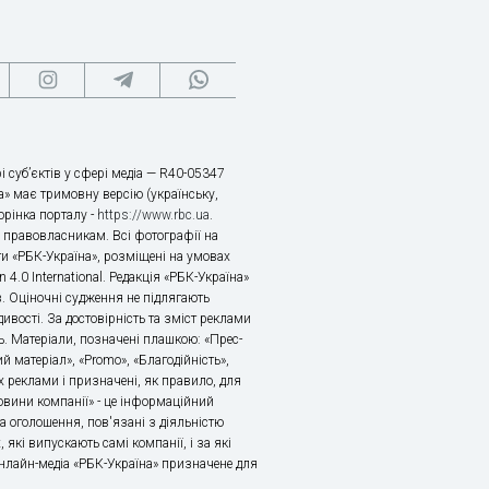
і суб’єктів у сфері медіа — R40-05347
» має тримовну версію (українську,
торінка порталу -
https://www.rbc.ua
.
х правовласникам. Всі фотографії на
ти «РБК-Україна», розміщені на умовах
n 4.0 International. Редакція «РБК-Україна»
в. Оціночні судження не підлягають
ивості. За достовірність та зміст реклами
ь. Матеріали, позначені плашкою: «Прес-
й матеріал», «Promo», «Благодійність»,
 реклами і призначені, як правило, для
«Новини компанії» - це інформаційний
а оголошення, пов'язані з діяльністю
 які випускають самі компанії, і за які
 Онлайн-медіа «РБК-Україна» призначене для