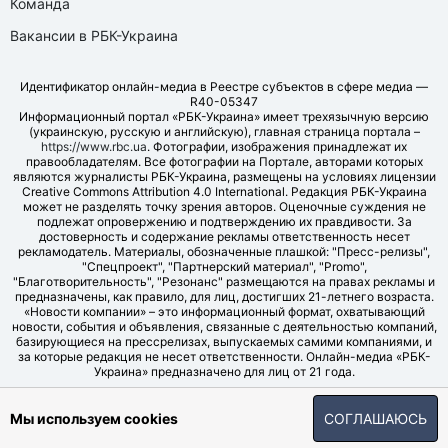
Команда
Вакансии в РБК-Украина
Идентификатор онлайн-медиа в Реестре субъектов в сфере медиа —
R40-05347
Информационный портал «РБК-Украина» имеет трехязычную версию
(украинскую, русскую и английскую), главная страница портала –
https://www.rbc.ua
. Фотографии, изображения принадлежат их
правообладателям. Все фотографии на Портале, авторами которых
являются журналисты РБК-Украина, размещены на условиях лицензии
Creative Commons Attribution 4.0 International. Редакция РБК-Украина
может не разделять точку зрения авторов. Оценочные суждения не
подлежат опровержению и подтверждению их правдивости. За
достоверность и содержание рекламы ответственность несет
рекламодатель. Материалы, обозначенные плашкой: "Пресс-релизы",
"Спецпроект", "Партнерский материал", "Promo",
"Благотворительность", "Резонанс" размещаются на правах рекламы и
предназначены, как правило, для лиц, достигших 21-летнего возраста.
«Новости компании» – это информационный формат, охватывающий
новости, события и объявления, связанные с деятельностью компаний,
базирующиеся на прессрелизах, выпускаемых самими компаниями, и
за которые редакция не несет ответственности. Онлайн-медиа «РБК-
Украина» предназначено для лиц от 21 года.
© LLC "UBT MEDIA", 2006-2026.
Мы используем cookies
СОГЛАШАЮСЬ