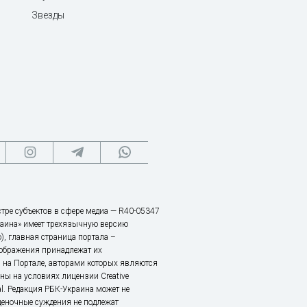
Звезды
тре субъектов в сфере медиа — R40-05347
аина» имеет трехязычную версию
), главная страница портала –
зображения принадлежат их
 на Портале, авторами которых являются
ы на условиях лицензии Creative
nal. Редакция РБК-Украина может не
ценочные суждения не подлежат