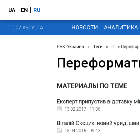
UA
EN
RU
НОВОСТИ
АНАЛИТИКА
ПТ, 07 АВГУСТА
РБК-Украина
»
Теги
»
П
» Перефор
Переформат
МАТЕРИАЛЫ ПО ТЕМЕ
Експерт припустив відставку мі
13.02.2017 - 11:06
Віталій Скоцик: новий уряд, шв
15.04.2016 - 09:42