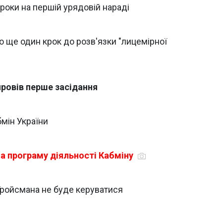
роки на першій урядовій нараді
но ще один крок до розв'язки "лицемірної
провів перше засідання
мін України
ла програму діяльності Кабміну
Гройсмана не буде керуватися