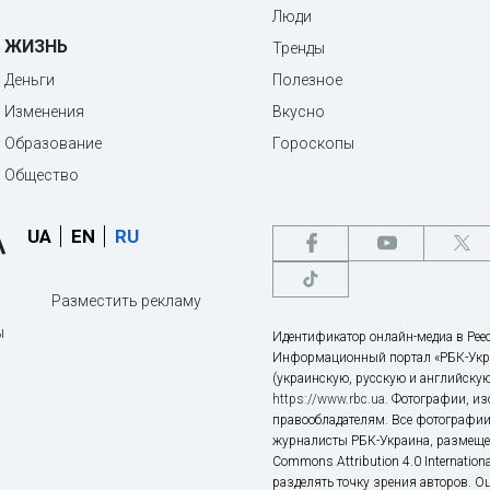
Люди
ЖИЗНЬ
Тренды
Деньги
Полезное
Изменения
Вкусно
Образование
Гороскопы
Общество
UA
EN
RU
Разместить рекламу
ы
Идентификатор онлайн-медиа в Реес
Информационный портал «РБК-Укр
(украинскую, русскую и английскую
https://www.rbc.ua
. Фотографии, и
правообладателям. Все фотографии
журналисты РБК-Украина, размещен
Commons Attribution 4.0 Internatio
разделять точку зрения авторов. О