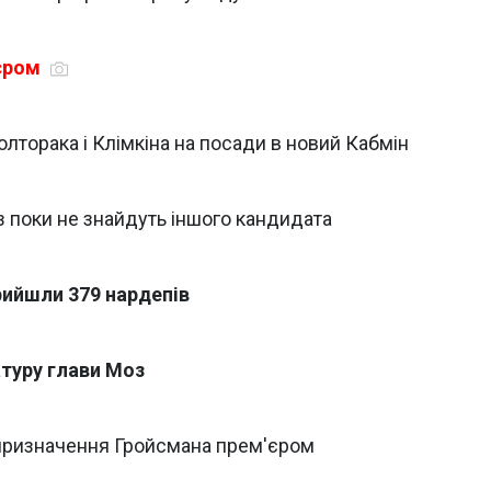
'єром
лторака і Клімкіна на посади в новий Кабмін
з поки не знайдуть іншого кандидата
рийшли 379 нардепів
туру глави Моз
 призначення Гройсмана прем'єром