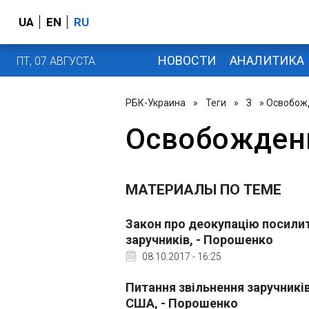
UA
EN
RU
НОВОСТИ
АНАЛИТИКА
ПТ, 07 АВГУСТА
РБК-Украина
»
Теги
»
З
» Освобож
Освобожден
МАТЕРИАЛЫ ПО ТЕМЕ
Закон про деокупацію посилит
заручників, - Порошенко
08.10.2017 - 16:25
Питання звільнення заручників
США, - Порошенко