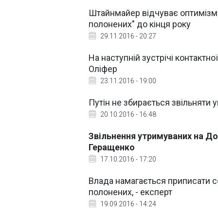
Штайнмайер відчуває оптимізм у
полонених" до кінця року
29.11.2016 - 20:27
На наступній зустрічі контактно
Оліфер
23.11.2016 - 19:00
Путін не збирається звільняти 
20.10.2016 - 16:48
Звільнення утримуваних на До
Геращенко
17.10.2016 - 17:20
Влада намагається приписати с
полонених, - експерт
19.09.2016 - 14:24