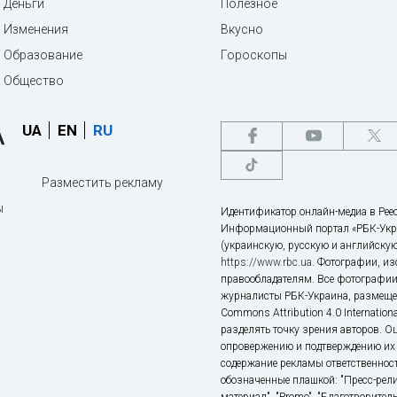
Деньги
Полезное
Изменения
Вкусно
Образование
Гороскопы
Общество
UA
EN
RU
Разместить рекламу
ы
Идентификатор онлайн-медиа в Реес
Информационный портал «РБК-Укр
(украинскую, русскую и английскую
https://www.rbc.ua
. Фотографии, и
правообладателям. Все фотографии
журналисты РБК-Украина, размещен
Commons Attribution 4.0 Internatio
разделять точку зрения авторов. О
опровержению и подтверждению их 
содержание рекламы ответственност
обозначенные плашкой: "Пресс-рели