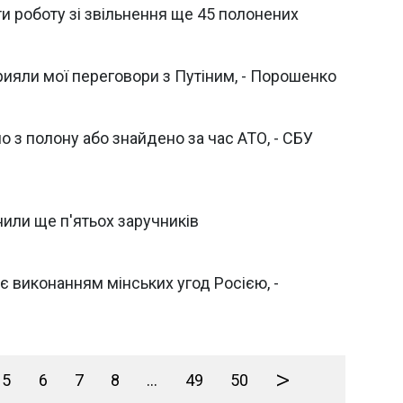
 роботу зі звільнення ще 45 полонених
ияли мої переговори з Путіним, - Порошенко
о з полону або знайдено за час АТО, - СБУ
ьнили ще п'ятьох заручників
 є виконанням мінських угод Росією, -
>
5
6
7
8
...
49
50