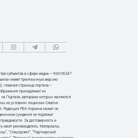
тре субъектов в сфере медиа — R40-05347
аина» имеет трехязычную версию
), главная страница портала –
зображения принадлежат их
 на Портале, авторами которых являются
ы на условиях лицензии Creative
nal. Редакция РБК-Украина может не
ценочные суждения не подлежат
правдивости. За достоверность и
ь несет рекламодатель. Материалы,
зы", "Спецпроект", "Партнерский