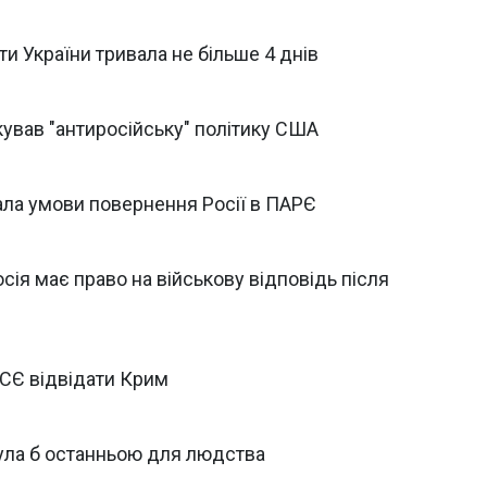
и України тривала не більше 4 днів
вав "антиросійську" політику США
ала умови повернення Росії в ПАРЄ
ія має право на військову відповідь після
СЄ відвідати Крим
була б останньою для людства