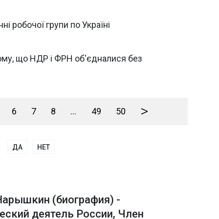
ні робочої групи по Україні
ому, що НДР і ФРН об'єдналися без
>
6
7
8
...
49
50
ДА
НЕТ
Нарышкин (биография) -
еский деятель России, Член