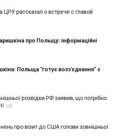
 ЦРУ рассказал о встрече с главой
Наришкіна про Польщу: інформаційні
шкіна: Польща "готує возз'єднання" з
нішньої розвідки РФ заявив, що потрібно
ії
снень про візит до США голови зовнішньої