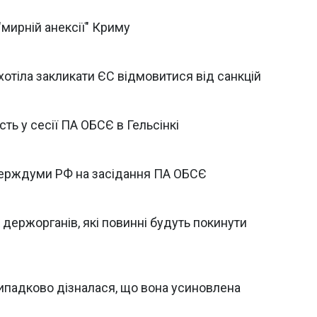
"мирній анексії" Криму
хотіла закликати ЄС відмовитися від санкцій
ть у сесії ПА ОБСЄ в Гельсінкі
Держдуми РФ на засідання ПА ОБСЄ
держорганів, які повинні будуть покинути
випадково дізналася, що вона усиновлена