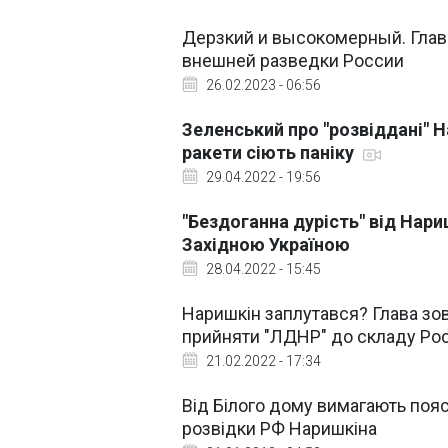
Дерзкий и высокомерный. Глава
внешней разведки России
26.02.2023 - 06:56
Зеленський про "розвіддані" 
ракети сіють паніку
29.04.2022 - 19:56
"Бездоганна дурість" від Нари
Західною Україною
28.04.2022 - 15:45
Наришкін заплутався? Глава зов
прийняти "ЛДНР" до складу Рос
21.02.2022 - 17:34
Від Білого дому вимагають поя
розвідки РФ Наришкіна