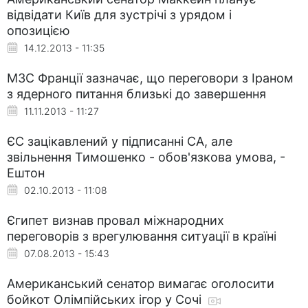
відвідати Київ для зустрічі з урядом і
опозицією
14.12.2013 - 11:35
МЗС Франції зазначає, що переговори з Іраном
з ядерного питання близькі до завершення
11.11.2013 - 11:27
ЄС зацікавлений у підписанні СА, але
звільнення Тимошенко - обов'язкова умова, -
Ештон
02.10.2013 - 11:08
Єгипет визнав провал міжнародних
переговорів з врегулювання ситуації в країні
07.08.2013 - 15:43
Американський сенатор вимагає оголосити
бойкот Олімпійських ігор у Сочі