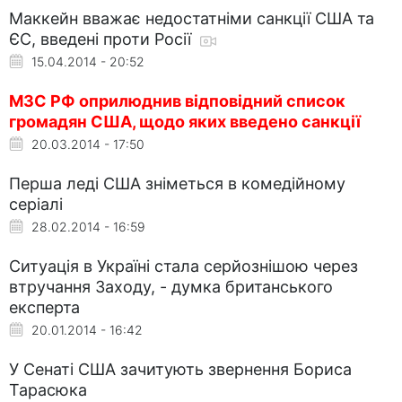
Маккейн вважає недостатніми санкції США та
ЄС, введені проти Росії
15.04.2014 - 20:52
МЗС РФ оприлюднив відповідний список
громадян США, щодо яких введено санкції
20.03.2014 - 17:50
Перша леді США зніметься в комедійному
серіалі
28.02.2014 - 16:59
Ситуація в Україні стала серйознішою через
втручання Заходу, - думка британського
експерта
20.01.2014 - 16:42
У Сенаті США зачитують звернення Бориса
Тарасюка