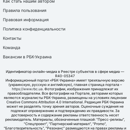
Как стать нашим автором
Правила пользования
Правовая информация
Политика конфиденциальности
Контакты
Команда
Вакансии в РБК-Украина
Идентификатор онлайн-медиа в Реестре субъектов в сфере медиа —
R40-05347
Информационный портал «РБК-Украина» имеет трехязычную версию
(украинскую, русскую и английскую), главная страница портала –
https://www.rbc.ua
. Фотографии, изображения принадлежат их
правообладателям. Все фотографии на Портале, авторами которых
являются журналисты РБК-Украина, размещены на условиях лицензии
Creative Commons Attribution 4.0 International. Редакция РБК-Украина
может не разделять точку зрения авторов. Оценочные суждения не
подлежат опровержению и подтверждению их правдивости. За
достоверность и содержание рекламы ответственность несет
рекламодатель. Материалы, обозначенные плашкой: "Пресс-релизы",
"Спецпроект", "Партнерский материал", "Promo",
"Благотворительность", "Резонанс" размещаются на правах рекламы и