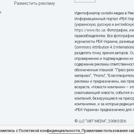
Разместить рекламу
ы
Идентификатор онлайн-медиа в Реес
Информационный портал «РБК-Укр
(украинскую, русскую и английскую
https://www.rbc.ua
. Фотографии, и
правообладателям. Все фотографии
журналисты РБК-Украина, размещен
Commons Attribution 4.0 Internatio
разделять точку зрения авторов. О
опровержению и подтверждению их 
содержание рекламы ответственност
обозначенные плашкой: "Пресс-рели
материал", "Promo", "Благотворител
рекламы и предназначены, как прав
возраста. «Новости компании» – 
охватывающий новости, события и 
компаний, базирующиеся на пресс
компаниями, и за которые редакция
«РБК-Украина» предназначено для ли
© LLC "UBT MEDIA", 2006-2026.
мились с Политикой конфиденциальности, Правилами пользования сай