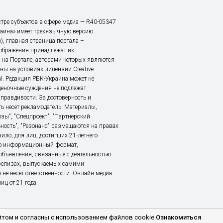
тре субъектов в сфере медиа — R40-05347
аина» имеет трехязычную версию
), главная страница портала –
зображения принадлежат их
 на Портале, авторами которых являются
ы на условиях лицензии Creative
nal. Редакция РБК-Украина может не
ценочные суждения не подлежат
правдивости. За достоверность и
ь несет рекламодатель. Материалы,
зы", "Спецпроект", "Партнерский
ьность", "Резонанс" размещаются на правах
ило, для лиц, достигших 21-летнего
это информационный формат,
объявления, связанные с деятельностью
релизах, выпускаемых самими
 не несет ответственности. Онлайн-медиа
ц от 21 года.
том и согласны с использованием файлов cookie.
Ознакомиться