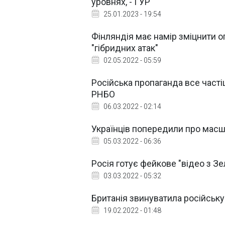
уровнях, - ГУР
25.01.2023 - 19:54
Фінляндія має намір зміцнити о
"гібридних атак"
02.05.2022 - 05:59
Російська пропаганда все часті
РНБО
06.03.2022 - 02:14
Українців попередили про мас
05.03.2022 - 06:36
Росія готує фейкове "відео з З
03.03.2022 - 05:32
Британія звинуватила російську 
19.02.2022 - 01:48