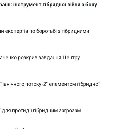
аїні: інструмент гібридної війни з боку
 експертів по боротьбі з гібридними
Ткаченко розкрив завдання Центру
"Північного потоку-2" елементом гібридної
 для протидії гібридним загрозам