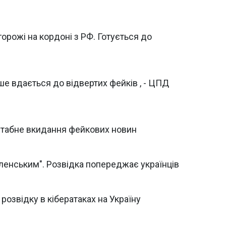
горожі на кордоні з РФ. Готується до
ше вдається до відвертих фейків , - ЦПД
штабне вкидання фейкових новин
еленським". Розвідка попереджає українців
розвідку в кібератаках на Україну