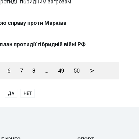
ротидії гібридним загрозам
ою справу проти Марківа
план протидії гібридній війні РФ
>
6
7
8
...
49
50
ДА
НЕТ