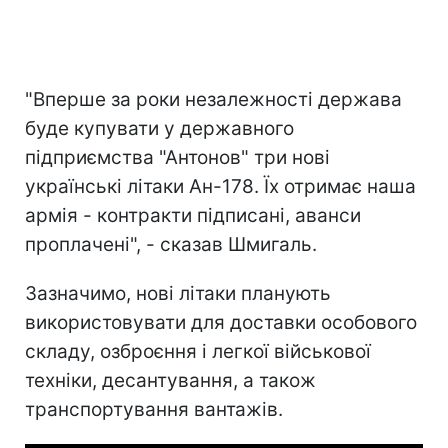
"Вперше за роки незалежності держава
буде купувати у державного
підприємства "Антонов" три нові
українські літаки Ан-178. Їх отримає наша
армія - контракти підписані, аванси
проплачені", - сказав Шмигаль.
Зазначимо, нові літаки планують
використовувати для доставки особового
складу, озброєння і легкої військової
техніки, десантування, а також
транспортування вантажів.