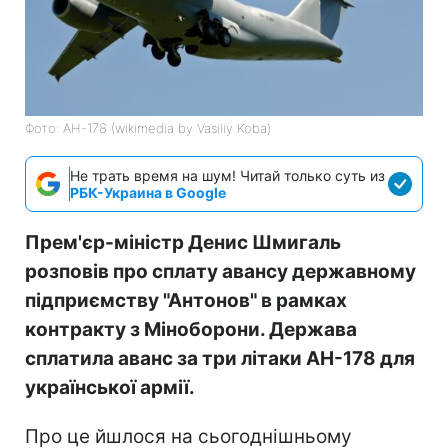
Фото: АН-178 (wikimedia by Vasiliy Koba)
Не трать время на шум! Читай только суть из
РБК-Украина в Google
Прем'єр-міністр Денис Шмигаль
розповів про сплату авансу державному
підприємству "Антонов" в рамках
контракту з Міноборони. Держава
сплатила аванс за три літаки АН-178 для
української армії.
Про це йшлося на сьогоднішньому