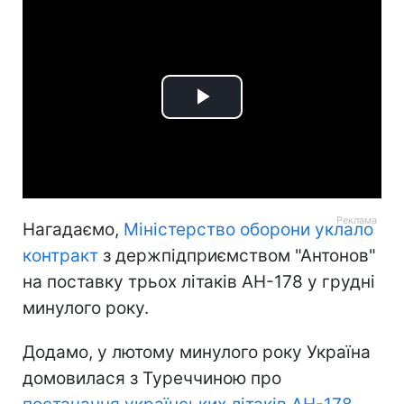
Play
Video
Нагадаємо,
Міністерство оборони уклало
контракт
з держпідприємством "Антонов"
на поставку трьох літаків АН-178 у грудні
минулого року.
Додамо, у лютому минулого року Україна
домовилася з Туреччиною про