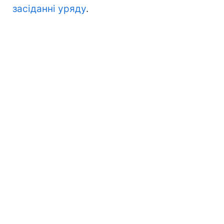
засіданні уряду
.