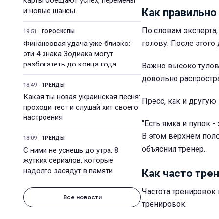
карты обещают успех, перемены
и новые шансы
Как правильно 
По словам эксперта, 
19:51
ГОРОСКОПЫ
голову. После этого
Финансовая удача уже близко:
эти 4 знака Зодиака могут
разбогатеть до конца года
Важно высоко тулови
довольно распростра
18:49
ТРЕНДЫ
Какая ты новая украинская песня:
Пресс, как и другую
проходи тест и слушай хит своего
настроения
"Есть ямка и пупок -
В этом верхнем поло
18:09
ТРЕНДЫ
объяснил тренер.
С ними не уснешь до утра: 8
жутких сериалов, которые
надолго засядут в памяти
Как часто тре
Частота тренировок 
Все новости
тренировок.