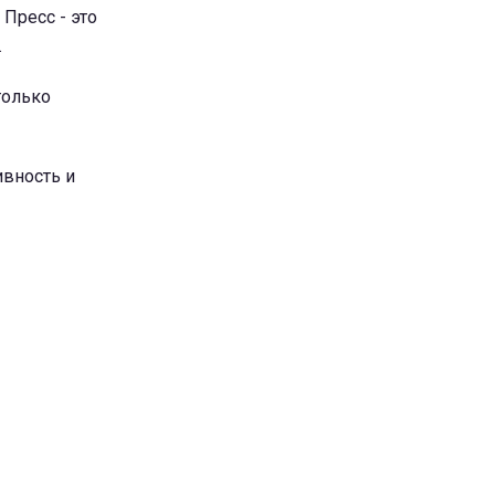
 Пресс - это
.
только
ивность и