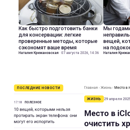
Как быстро подготовить банки
Мы годами
для консервации: легкие
неправиль
проверенные методы, которые
вещей, ко
сэкономят ваше время
на подоко
Наталия Крижановская
·
07 августа 2026, 14:36
Наталия Крижа
Главная
›
Жизнь
›
Место в 
ПОСЛЕДНИЕ НОВОСТИ
29 апреля 2025
ЖИЗНЬ
17:18
ПОЛЕЗНОЕ
10 вещей, которыми нельзя
Место в iCl
протирать экран телефона: они
очистить х
могут его испортить