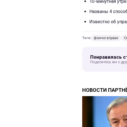
10-минутная утре
Названы 4 спосо
Известно об упр
Теги:
фізичні вправи
С
Понравилась с
Поделитесь ею с др