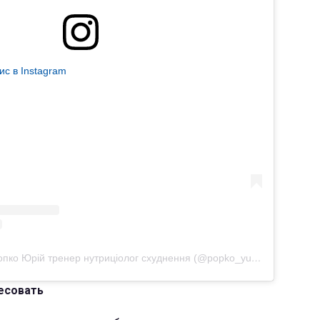
ис в Instagram
Допис, поширений Попко Юрій тренер нутриціолог схуднення (@popko_yuriy)
есовать