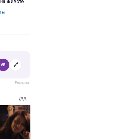
 на животе
оды
🔗
VB