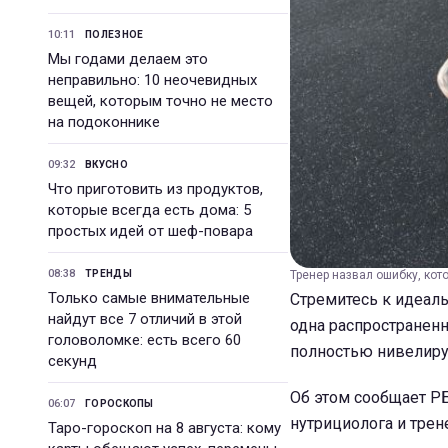
10:11
ПОЛЕЗНОЕ
Мы годами делаем это
неправильно: 10 неочевидных
вещей, которым точно не место
на подоконнике
09:32
ВКУСНО
Что приготовить из продуктов,
которые всегда есть дома: 5
простых идей от шеф-повара
08:38
ТРЕНДЫ
Тренер назвал ошибку, кото
Только самые внимательные
Стремитесь к идеаль
найдут все 7 отличий в этой
одна распространен
головоломке: есть всего 60
полностью нивелируе
секунд
Об этом сообщает РБ
06:07
ГОРОСКОПЫ
нутрициолога и трен
Таро-гороскоп на 8 августа: кому