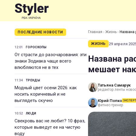
Главная
›
Жизнь
›
Названа 
ПОСЛЕДНИЕ НОВОСТИ
29 апреля 2025
ЖИЗНЬ
12:01
ГОРОСКОПЫ
От страсти до разочарования: эти
Названа ра
знаки Зодиака чаще всего
мешает нак
влюбляются не в тех
11:34
ТРЕНДЫ
Татьяна Самарук
Модный цвет осени 2026: как
редактор ленты ново
носить коричневый и не
выглядеть скучно
Юрий Попко
ЭКСПЕР
фитнес-тренер
10:52
ЛЮДИ
Свекровь вас не любит? 10 фраз,
которые выведут ее на чистую
воду