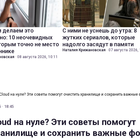
 делаем это
С ними не уснешь до утра: 8
но: 10 неочевидных
жутких сериалов, которые
торым точно не место
надолго засядут в памяти
ннике
Наталия Крижановская
·
07 августа 2026, 
новская
·
08 августа 2026, 10:11
iCloud на нуле? Эти советы помогут очистить хранилище и сохранить важные 
 · 18:45
oud на нуле? Эти советы помогут
ранилище и сохранить важные ф