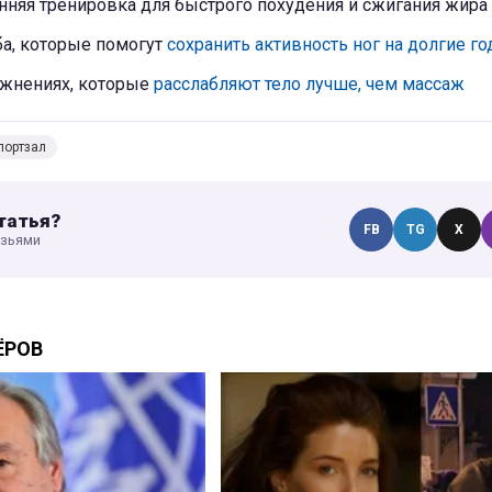
нняя тренировка для быстрого похудения и сжигания жира
ба, которые помогут
сохранить активность ног на долгие г
ажнениях, которые
расслабляют тело лучше, чем массаж
портзал
татья?
FB
TG
X
узьями