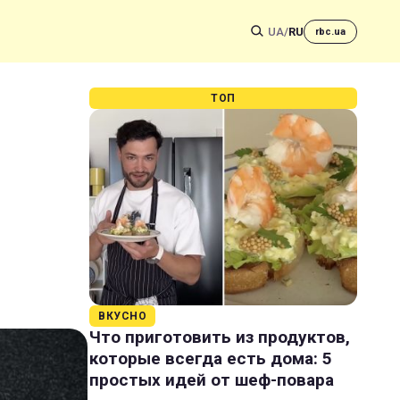
UA
/
RU
rbc.ua
ТОП
ВКУСНО
Что приготовить из продуктов,
которые всегда есть дома: 5
простых идей от шеф-повара