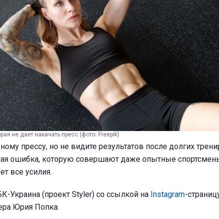
рая не дает накачать пресс (фото: Freepik)
ному прессу, но не видите результатов после долгих трени
ная ошибка, которую совершают даже опытные спортсмены
т все усилия.
К-Украина (проект Styler) со ссылкой на
Instagram
-страниц
ера Юрия Попка.