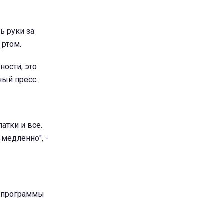
ь руки за
 ртом.
ности, это
ный пресс.
атки и все.
медленно", -
й программы