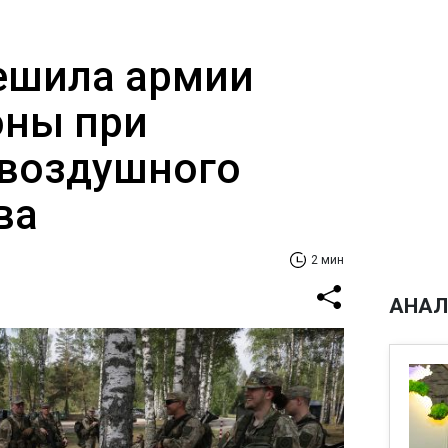
ешила армии
оны при
воздушного
ва
2 мин
АНАЛ