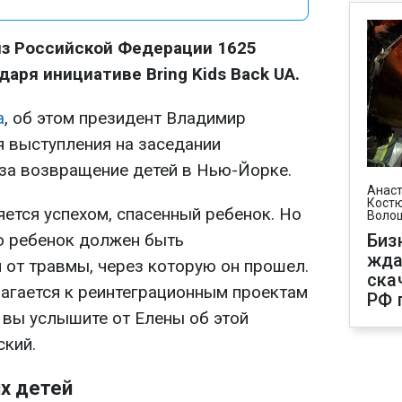
из Российской Федерации 1625
даря инициативе Bring Kids Back UA.
а
, об этом президент Владимир
 выступления на заседании
за возвращение детей в Нью-Йорке.
Анаст
Костю
ется успехом, спасенный ребенок. Но
Воло
о ребенок должен быть
Биз
жда
 от травмы, через которую он прошел.
ска
агается к реинтеграционным проектам
РФ 
я вы услышите от Елены об этой
ский.
х детей