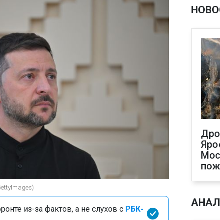
НОВО
Дро
Яро
Мос
пож
ettyImages)
АНАЛ
онте из-за фактов, а не слухов с
РБК-