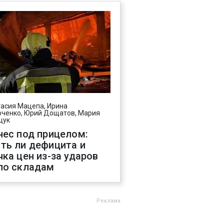
асия Мацепа, Ирина
ченко, Юрий Дощатов, Мария
щук
нес под прицелом:
ть ли дефицита и
чка цен из-за ударов
по складам