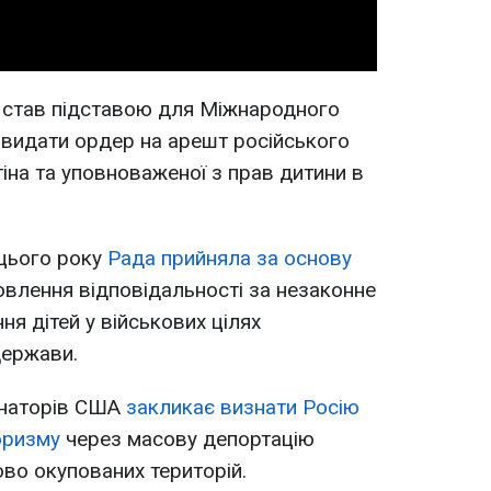
й став підставою для Міжнародного
і видати ордер на арешт російського
на та уповноваженої з прав дитини в
 цього року
Рада прийняла за основу
влення відповідальності за незаконне
я дітей у військових цілях
держави.
енаторів США
закликає визнати Росію
оризму
через масову депортацію
ово окупованих територій.