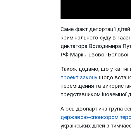
Саме факт депортації діте
кримінального суду в Гааз
диктатора Володимира Путі
РФ Марії Львової-Бєлової.
Також додамо, що у квітні
проект закону
щодо встано
переміщення та використанн
представником іноземної 
А ось двопартійна група с
державою-спонсором тер
українських дітей з тимчас