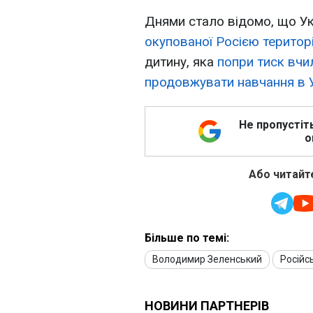
Днями стало відомо, що У
окупованої Росією територі
дитину, яка
попри тиск вчил
продовжувати навчання в У
Не пропустіт
о
Або читайте
Більше по темі:
Володимир Зеленський
Російс