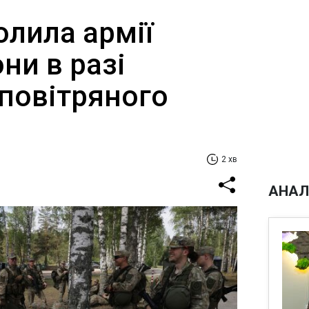
олила армії
ни в разі
повітряного
2 хв
АНАЛ