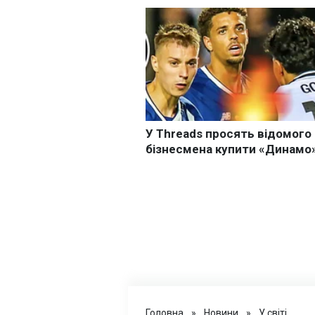
Головна
»
Новини
»
У світі