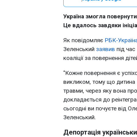
Україна змогла повернути 
Це вдалось завдяки ініціа
Як повідомляє
РБК-Україн
Зеленський
заявив
під час
коаліції за повернення діт
"Кожне повернення є успіх
викликом, тому що дитина 
травми, через яку вона пр
докладається до реінтеграц
сьогодні ви почуєте від Ол
Зеленський.
Депортація українськи