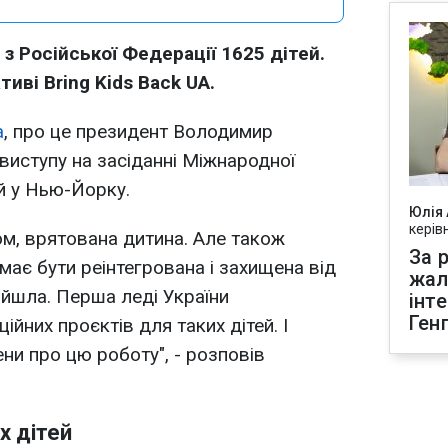
з Російської Федерації 1625 дітей.
тиві Bring Kids Back UA.
а
, про це президент Володимир
 виступу на засіданні Міжнародної
ей у Нью-Йорку.
Юлія
керів
ом, врятована дитина. Але також
За р
має бути реінтегрована і захищена від
жал
ойшла. Перша леді України
інт
Ген
ійних проєктів для таких дітей. І
ени про цю роботу", - розповів
х дітей