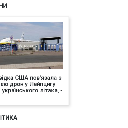
НИ
відка США пов'язала з
ією дрон у Лейпцигу
 українського літака, -
J
ІТИКА