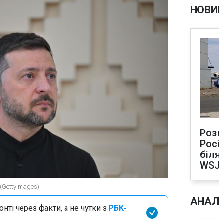
НОВИ
Роз
Рос
біля
WS
(GettyImages)
АНАЛ
нті через факти, а не чутки з
РБК-