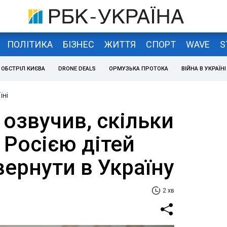
ПОЛІТИКА
БІЗНЕС
ЖИТТЯ
СПОРТ
WAVE
S
ОБСТРІЛ КИЄВА
DRONE DEALS
ОРМУЗЬКА ПРОТОКА
ВІЙНА В УКРАЇНІ
їні
озвучив, скільки
 Росією дітей
ернути в Україну
2 хв