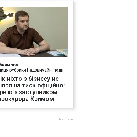
 Акимова
ниця рубрики Надзвичайні події
ік ніхто з бізнесу не
івся на тиск офіційно:
ерв'ю з заступником
прокурора Кримом