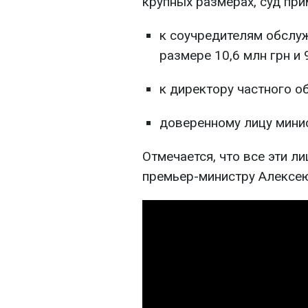
крупных размерах, суд при
к соучредителям обслу
размере 10,6 млн грн и 
к директору частного об
доверенному лицу минис
Отмечается, что все эти 
премьер-министру Алексе