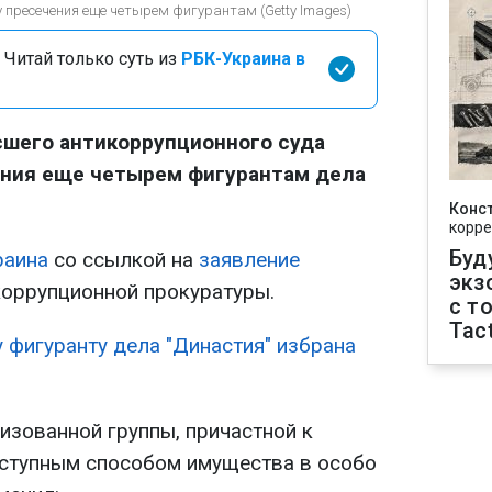
 пресечения еще четырем фигурантам (Getty Images)
 Читай только суть из
РБК-Украина в
шего антикоррупционного суда
ния еще четырем фигурантам дела
Конс
корре
Буд
раина
со ссылкой на
заявление
экз
оррупционной прокуратуры.
с т
Tact
 фигуранту дела "Династия" избрана
изованной группы, причастной к
еступным способом имущества в особо