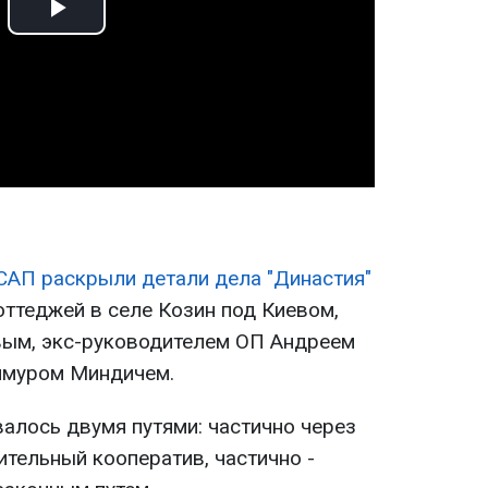
Play
Video
САП раскрыли детали дела "Династия"
оттеджей в селе Козин под Киевом,
ым, экс-руководителем ОП Андреем
имуром Миндичем.
алось двумя путями: частично через
тельный кооператив, частично -