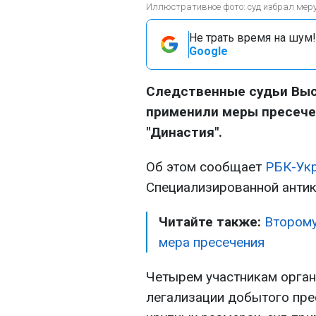
Иллюстративное фото: суд избрал меру
Не трать время на шум!
Google
Следственные судьи Выс
применили меры пресече
"Династия".
Об этом сообщает
РБК-Ук
Специализированной антик
Читайте также:
Второму
мера пресечения
Четырем участникам орган
легализации добытого пр