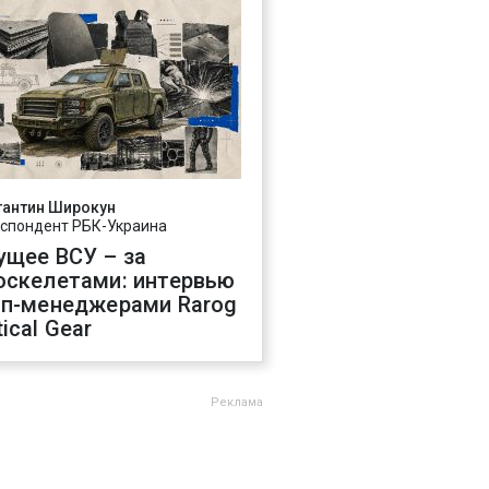
тантин Широкун
спондент РБК-Украина
ущее ВСУ – за
оскелетами: интервью
оп-менеджерами Rarog
ical Gear