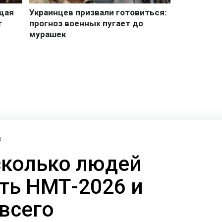
е
сколько людей
ать НМТ-2026 и
всего