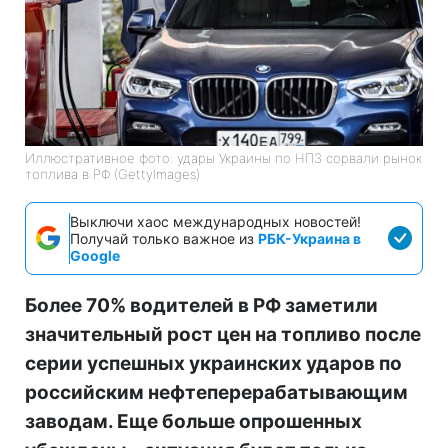
Иллюстративное фото: удары Украины по НПЗ сорвали рынок
топлива в РФ (GettyImages)
Выключи хаос международных новостей!
Получай только важное из
РБК-Украина в
Google
Более 70% водителей в РФ заметили
значительный рост цен на топливо после
серии успешных украинских ударов по
российским нефтеперерабатывающим
заводам. Еще больше опрошенных