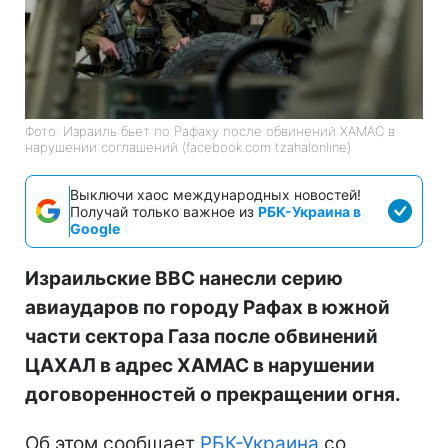
Фото: Израиль бьет по Рафаху после обвинений ХАМАС в
нарушении соглашений (facebook.com tzahalonline)
Выключи хаос международных новостей!
Получай только важное из
РБК-Украина в
Google
Израильские ВВС нанесли серию
авиаударов по городу Рафах в южной
части сектора Газа после обвинений
ЦАХАЛ в адрес ХАМАС в нарушении
договоренностей о прекращении огня.
Об этом сообщает
РБК-Украина
со