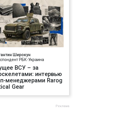
тантин Широкун
спондент РБК-Украина
ущее ВСУ – за
оскелетами: интервью
оп-менеджерами Rarog
ical Gear