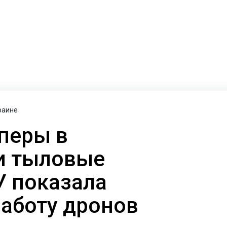
раине
перы в
и тыловые
У показала
аботу дронов