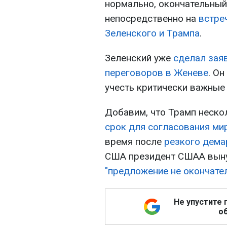
нормально, окончательный
непосредственно на
встре
Зеленского и Трампа
.
Зеленский уже
сделал зая
переговоров в Женеве
. О
учесть критически важные
Добавим, что Трамп неско
срок для согласования ми
время после
резкого дема
США президент СШАА вын
"предложение не окончате
Не упустите 
об