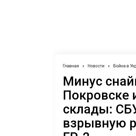
Главная
»
Новости
»
Война в Ук
Минус снай
Покровске 
склады: СБ
взрывную р