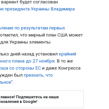
 вариант будет согласован
че президента Украины Владимира
вление по результатам первых
н отметил, что мирный план США может
 для Украины элементы.
лько дней назад установил
крайний
рного плана до 27 ноября
. В то же
рша со стороны ЕС
и даже Конгресса
ужден был
признать, что
льное"
.
главное! Подпишитесь на наши
новления в Google!