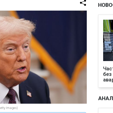
НОВО
Час
без
ава
АНАЛ
tty Images)