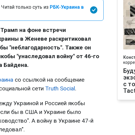
 Читай только суть из
РБК-Украина в
Трамп на фоне встречи
краины в Женеве раскритиковал
обы "неблагодарность". Также он
кобы "унаследовал войну" от 46-го
Конс
корре
 Байдена.
Буд
экз
раина
со ссылкой на сообщение
с т
 социальной сети
Truth Social
.
Tact
между Украиной и Россией якобы
 если бы в США и Украине было
оводство". А войну в Украине 47-й
ледовал".