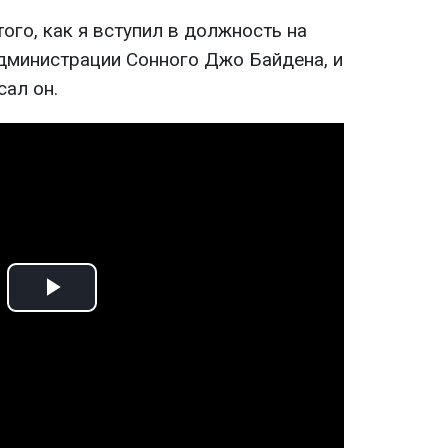
того, как я вступил в должность на
администрации Сонного Джо Байдена, и
сал он.
Play
Video