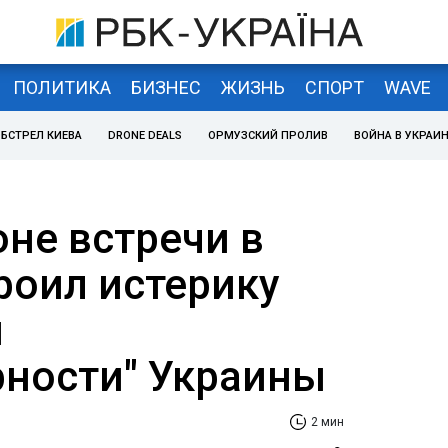
ПОЛИТИКА
БИЗНЕС
ЖИЗНЬ
СПОРТ
WAVE
БСТРЕЛ КИЕВА
DRONE DEALS
ОРМУЗСКИЙ ПРОЛИВ
ВОЙНА В УКРАИ
оне встречи в
роил истерику
ы
рности" Украины
2 мин