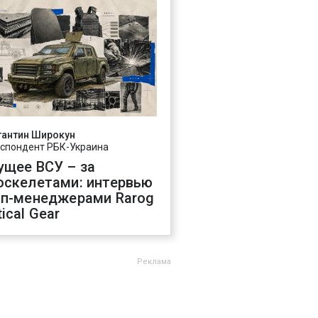
тантин Широкун
спондент РБК-Украина
ущее ВСУ – за
оскелетами: интервью
оп-менеджерами Rarog
ical Gear