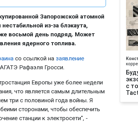
ккупированной Запорожской атомной
 нестабильной из-за блэкаута,
же восьмой день подряд. Может
авления ядерного топлива.
раина
со ссылкой на
заявление
Конс
корре
АГАТЭ Рафаэля Гросси.
Буд
экз
тростанция Европы уже более недели
с т
тания, что является самым длительным
Tact
ем три с половиной года войны. Я
обеими сторонами, чтобы обеспечить
ение станции к электросети", -