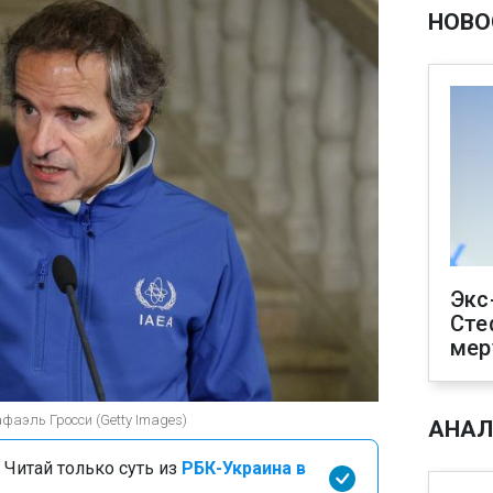
НОВО
Экс
Сте
мер
фаэль Гросси (Getty Images)
АНАЛ
 Читай только суть из
РБК-Украина в