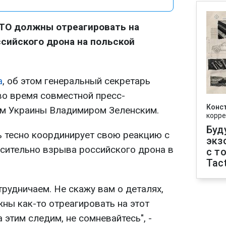
АТО должны отреагировать на
сийского дрона на польской
а
, об этом генеральный секретарь
о время совместной пресс-
Конс
ом Украины Владимиром Зеленским.
корре
Буд
ь тесно координирует свою реакцию с
экз
сительно взрыва российского дрона в
с т
Tact
трудничаем. Не скажу вам о деталях,
ны как-то отреагировать на этот
 этим следим, не сомневайтесь", -