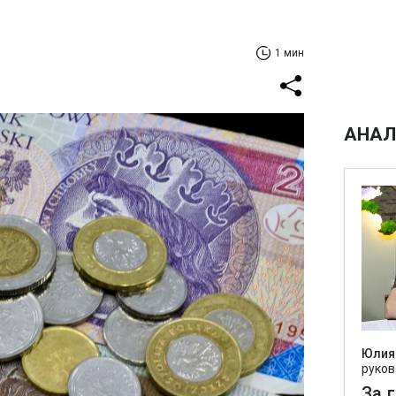
1 мин
АНАЛ
Юлия
руков
За 