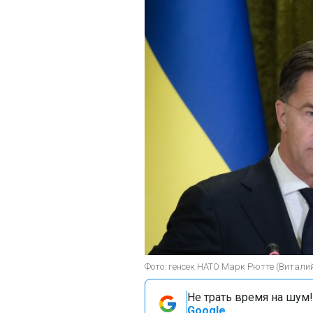
Фото: генсек НАТО Марк Рютте (Витали
Не трать время на шум!
Google