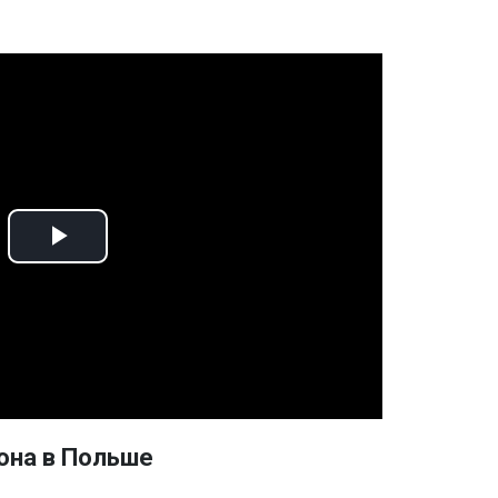
Play
Video
она в Польше