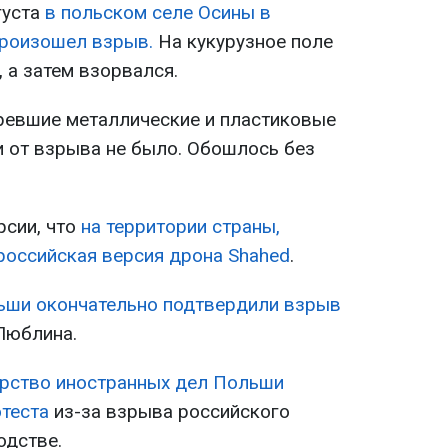
густа
в польском селе Осины в
роизошел взрыв.
На кукурузное поле
 а затем взорвался.
ревшие металлические и пластиковые
и от взрыва не было. Обошлось без
рсии, что
на территории страны,
 российская версия дрона Shahed
.
ши окончательно подтвердили взрыв
Люблина.
рство иностранных дел Польши
отеста
из-за взрыва российского
одстве.