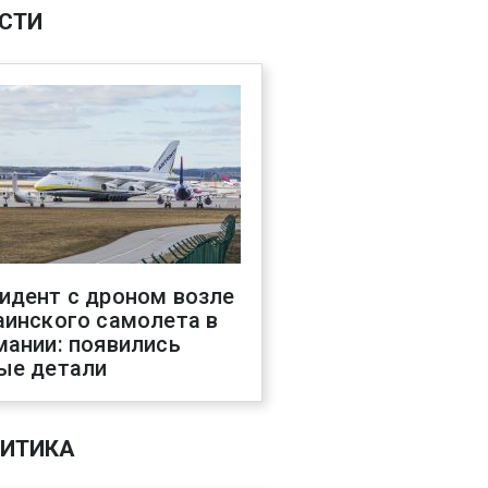
СТИ
идент с дроном возле
аинского самолета в
мании: появились
ые детали
ИТИКА