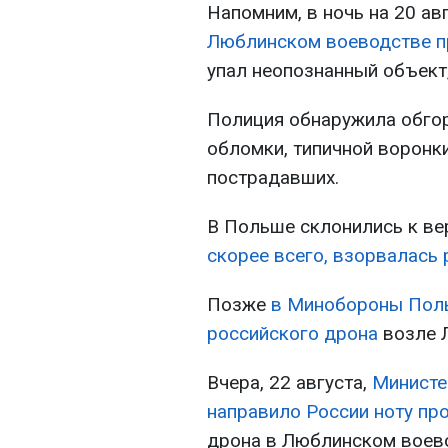
Напомним, в ночь на 20 ав
Люблинском воеводстве п
упал неопознанный объект,
Полиция обнаружила обго
обломки, типичной воронк
пострадавших.
В Польше склонились к ве
скорее всего, взорвалась
Позже
в Минобороны Поль
российского дрона
возле 
Вчера, 22 августа,
Министе
направило России ноту пр
дрона в Люблинском воев