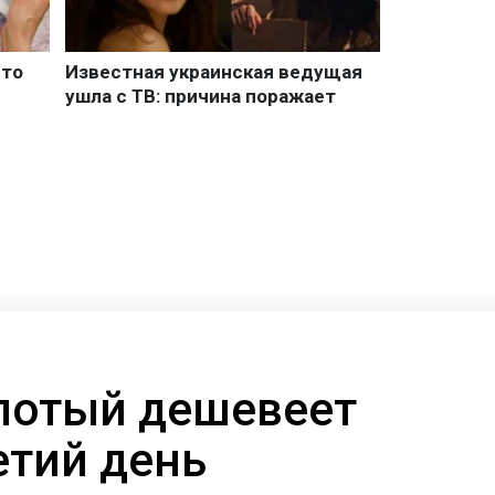
лотый дешевеет
етий день