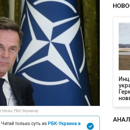
НОВО
Инц
укр
Гер
нов
й Носач, РБК-Украина)
АНАЛ
 Читай только суть из
РБК-Украина в