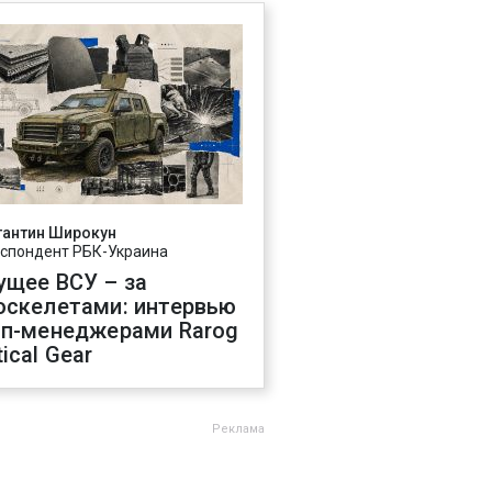
тантин Широкун
спондент РБК-Украина
ущее ВСУ – за
оскелетами: интервью
оп-менеджерами Rarog
ical Gear