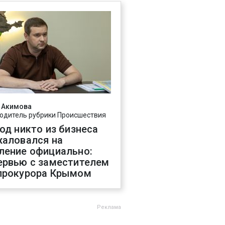
 Акимова
одитель рубрики Происшествия
год никто из бизнеса
жаловался на
ление официально:
ервью с заместителем
прокурора Крымом