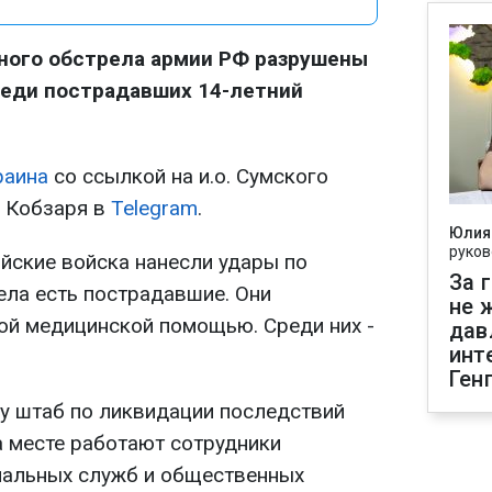
чного обстрела армии РФ разрушены
реди пострадавших 14-летний
раина
со ссылкой на и.о. Сумского
 Кобзаря в
Telegram
.
Юлия
руков
ийские войска нанесли удары по
За 
ела есть пострадавшие. Они
не 
ой медицинской помощью. Среди них -
дав
инт
Ген
ту штаб по ликвидации последствий
а месте работают сотрудники
нальных служб и общественных