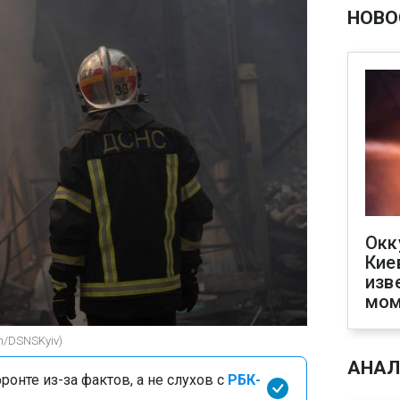
НОВО
Окк
Кие
изв
мом
m/DSNSKyiv)
АНАЛ
онте из-за фактов, а не слухов с
РБК-