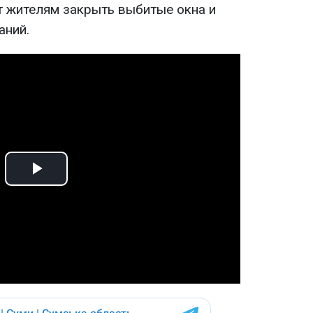
т жителям закрыть выбитые окна и
аний.
Play
Video