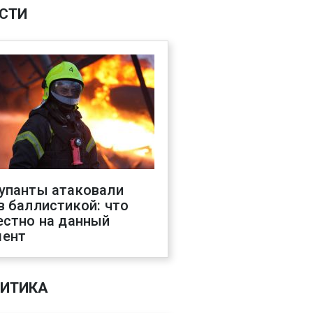
СТИ
упанты атаковали
в баллистикой: что
естно на данный
ент
ИТИКА