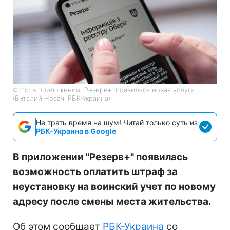
Фото: в приложении "Резерв+" появилась новая услуга
(Виталий Носач, РБК-Украина)
Не трать время на шум! Читай только суть из
РБК-Украина в Google
В приложении "Резерв+" появилась
возможность оплатить штраф за
неустановку на воинский учет по новому
адресу после смены места жительства.
Об этом сообщает
РБК-Украина
со