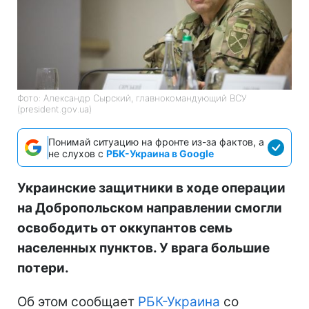
Фото: Александр Сырский, главнокомандующий ВСУ
(president.gov.ua)
Понимай ситуацию на фронте из-за фактов, а
не слухов с
РБК-Украина в Google
Украинские защитники в ходе операции
на Добропольском направлении смогли
освободить от оккупантов семь
населенных пунктов. У врага большие
потери.
Об этом сообщает
РБК-Украина
со