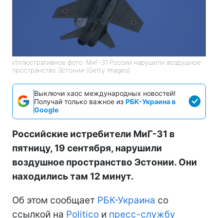
Иллюстративное фото: МиГ-31 России нарушили воздушное
пространство Эстонии (Getty Images)
Выключи хаос международных новостей!
Получай только важное из
РБК-Украина в
Google
Российские истребители МиГ-31 в
пятницу, 19 сентября, нарушили
воздушное пространство Эстонии. Они
находились там 12 минут.
Об этом сообщает
РБК-Украина
со
ссылкой на
Politico
и
пресс-службу