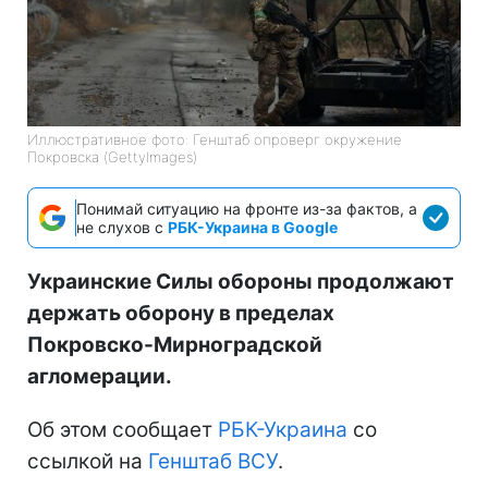
Иллюстративное фото: Генштаб опроверг окружение
Покровска (GettyImages)
Понимай ситуацию на фронте из-за фактов, а
не слухов с
РБК-Украина в Google
Украинские Силы обороны продолжают
держать оборону в пределах
Покровско-Мирноградской
агломерации.
Об этом сообщает
РБК-Украина
со
ссылкой на
Генштаб ВСУ
.