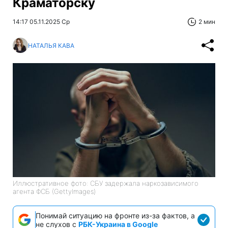
Краматорску
14:17 05.11.2025 Ср
2 мин
НАТАЛЬЯ КАВА
Иллюстративное фото: СБУ задержала наркозависимого
агента ФСБ (GettyImages)
Понимай ситуацию на фронте из-за фактов, а
не слухов с
РБК-Украина в Google