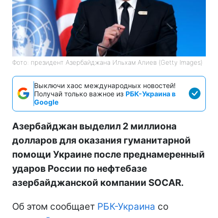
Фото: президент Азербайджана Ильхам Алиев (Getty Images)
Выключи хаос международных новостей!
Получай только важное из
РБК-Украина в
Google
Азербайджан выделил 2 миллиона
долларов для оказания гуманитарной
помощи Украине после преднамеренный
ударов России по нефтебазе
азербайджанской компании SOCAR.
Об этом сообщает
РБК-Украина
со