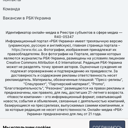
Команда
Вакансии в РБК-Украина
Идентификатор онлайн-медиа в Реестре субъектов в сфере медиа —
R40-05347
Информационный портал «РБК-Украина» имеет трехязычную версию
(украинскую, русскую и английскую), главная страница портала –
https://www.rbc.ua
. Фотографии, изображения принадлежат их
правообладателям. Все фотографии на Портале, авторами которых
являются журналисты РБК-Украина, размещены на условиях лицензии
Creative Commons Attribution 4.0 International. Редакция РБК-Украина
может не разделять точку зрения авторов. Оценочные суждения не
подлежат опровержению и подтверждению их правдивости. За
достоверность и содержание рекламы ответственность несет
рекламодатель. Материалы, обозначенные плашкой: "Пресс-релизы",
"Спецпроект", "Партнерский материал", "Promo",
"Благотворительность", "Резонанс" размещаются на правах рекламы и
предназначены, как правило, для лиц, достигших 21-летнего возраста.
«Новости компании» – это информационный формат, охватывающий
новости, события и объявления, связанные с деятельностью компаний,
базирующиеся на прессрелизах, выпускаемых самими компаниями, и
за которые редакция не несет ответственности. Онлайн-медиа «РБК-
Украина» предназначено для лиц от 21 года.
© LLC "UBT MEDIA", 2006-2026.
Мы используем cookies
СОГЛАШАЮСЬ