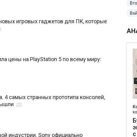
Вто
Вой
 новых игровых гаджетов для ПК, которые
АН
ла цены на PlayStation 5 по всему миру:
. 4 самых странных прототипа консолей,
 вышли
К
к
Б
э
с
вой индустрии. Sony официально