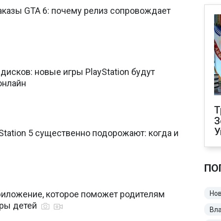
казы GTA 6: почему релиз сопровождает
 дисков: новые игры PlayStation будут
онлайн
Т
З
У
Station 5 существенно подорожают: когда и
ПО
риложение, которое поможет родителям
Нов
гры детей
Вл