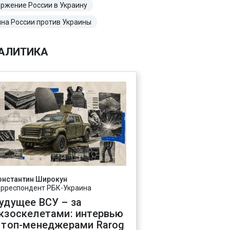
ржение России в Украину
на России против Украины
АЛИТИКА
онстантин Широкун
орреспондент РБК-Украина
удущее ВСУ – за
кзоскелетами: интервью
 топ-менеджерами Rarog