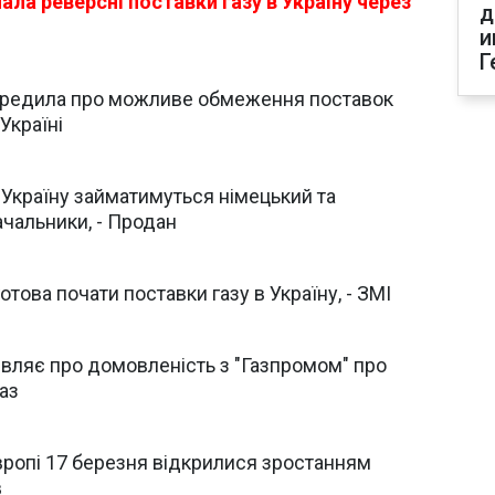
ла реверсні поставки газу в Україну через
д
и
Г
передила про можливе обмеження поставок
Україні
 Україну займатимуться німецький та
чальники, - Продан
това почати поставки газу в Україну, - ЗМІ
вляє про домовленість з "Газпромом" про
аз
вропі 17 березня відкрилися зростанням
в