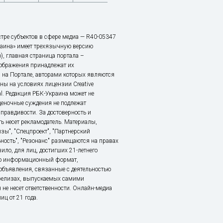
тре субъектов в сфере медиа — R40-05347
аина» имеет трехязычную версию
), главная страница портала –
зображения принадлежат их
 на Портале, авторами которых являются
ы на условиях лицензии Creative
nal. Редакция РБК-Украина может не
ценочные суждения не подлежат
правдивости. За достоверность и
ь несет рекламодатель. Материалы,
зы", "Спецпроект", "Партнерский
ьность", "Резонанс" размещаются на правах
ило, для лиц, достигших 21-летнего
это информационный формат,
объявления, связанные с деятельностью
релизах, выпускаемых самими
 не несет ответственности. Онлайн-медиа
ц от 21 года.