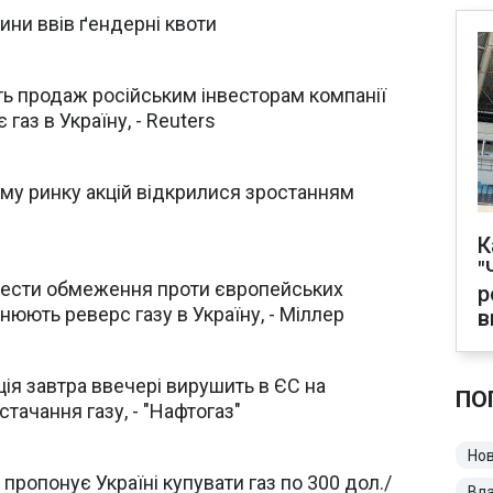
ни ввів ґендерні квоти
ь продаж російським інвесторам компанії
газ в Україну, - Reuters
ому ринку акцій відкрилися зростанням
в
К
"
вести обмеження проти європейських
р
нюють реверс газу в Україну, - Міллер
в
ція завтра ввечері вирушить в ЄС на
ПО
тачання газу, - "Нафтогаз"
Нов
пропонує Україні купувати газ по 300 дол./
Вл