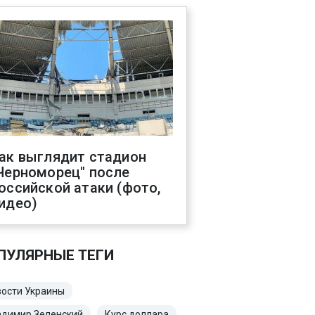
ак выглядит стадион
Черноморец" после
оссийской атаки (фото,
идео)
ПУЛЯРНЫЕ ТЕГИ
ости Украины
адимир Зеленский
Курс доллара