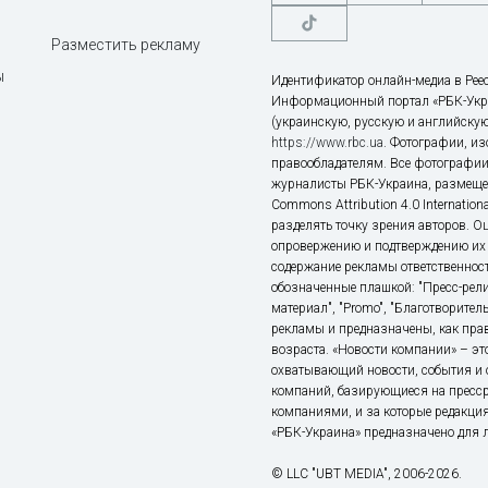
Разместить рекламу
ы
Идентификатор онлайн-медиа в Реес
Информационный портал «РБК-Укр
(украинскую, русскую и английскую
https://www.rbc.ua
. Фотографии, и
правообладателям. Все фотографии
журналисты РБК-Украина, размещен
Commons Attribution 4.0 Internatio
разделять точку зрения авторов. О
опровержению и подтверждению их 
содержание рекламы ответственност
обозначенные плашкой: "Пресс-рели
материал", "Promo", "Благотворител
рекламы и предназначены, как прав
возраста. «Новости компании» – 
охватывающий новости, события и 
компаний, базирующиеся на пресс
компаниями, и за которые редакция
«РБК-Украина» предназначено для ли
© LLC "UBT MEDIA", 2006-2026.