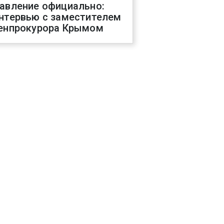
авление официально:
нтервью с заместителем
енпрокурора Крымом