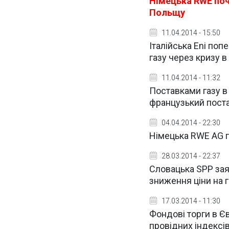
Німецька RWE поча
Польщу
11.04.2014 - 15:50
Італійська Eni по
газу через кризу в 
11.04.2014 - 11:32
Поставками газу в
французький поста
04.04.2014 - 22:30
Німецька RWE AG го
28.03.2014 - 22:37
Словацька SPP зая
зниження ціни на г
17.03.2014 - 11:30
Фондові торги в Є
провідних індексі