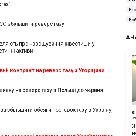
огаз"
Вто
Вой
 ЄС збільшити реверс газу
АН
являють про нарощування інвестицій у
етичні активи
вий контракт на реверс газу з Угорщини
заявку на реверс газу з Польщі до червня
а збільшити обсяги поставок газу в Україну,
Ю
р
З
н