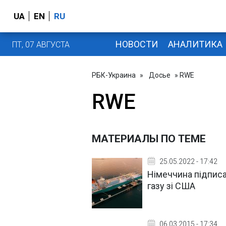
UA
EN
RU
НОВОСТИ
АНАЛИТИКА
ПТ, 07 АВГУСТА
РБК-Украина
»
Досье
» RWE
RWE
МАТЕРИАЛЫ ПО ТЕМЕ
25.05.2022 - 17:42
Німеччина підпис
газу зі США
06.03.2015 - 17:34