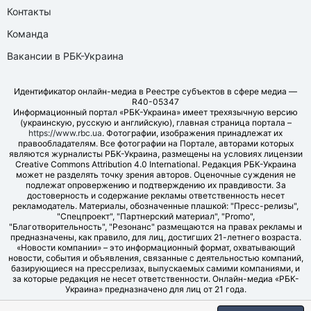
Контакты
Команда
Вакансии в РБК-Украина
Идентификатор онлайн-медиа в Реестре субъектов в сфере медиа —
R40-05347
Информационный портал «РБК-Украина» имеет трехязычную версию
(украинскую, русскую и английскую), главная страница портала –
https://www.rbc.ua
. Фотографии, изображения принадлежат их
правообладателям. Все фотографии на Портале, авторами которых
являются журналисты РБК-Украина, размещены на условиях лицензии
Creative Commons Attribution 4.0 International. Редакция РБК-Украина
может не разделять точку зрения авторов. Оценочные суждения не
подлежат опровержению и подтверждению их правдивости. За
достоверность и содержание рекламы ответственность несет
рекламодатель. Материалы, обозначенные плашкой: "Пресс-релизы",
"Спецпроект", "Партнерский материал", "Promo",
"Благотворительность", "Резонанс" размещаются на правах рекламы и
предназначены, как правило, для лиц, достигших 21-летнего возраста.
«Новости компании» – это информационный формат, охватывающий
новости, события и объявления, связанные с деятельностью компаний,
базирующиеся на прессрелизах, выпускаемых самими компаниями, и
за которые редакция не несет ответственности. Онлайн-медиа «РБК-
Украина» предназначено для лиц от 21 года.
© LLC "UBT MEDIA", 2006-2026.