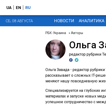
UA
EN
RU
НОВОСТИ
АНАЛИТИКА
СБ, 08 АВГУСТА
РБК-Украина
» Авторы
Ольга З
редактор рубрики T
Ольга Завада - редактор рубрики 
рассказывает о сложных IT-решен
меняют нашу повседневную жиз
Специализируется на глубоких и
материалах и запуске новых мед
успешное сотрудничество с межд