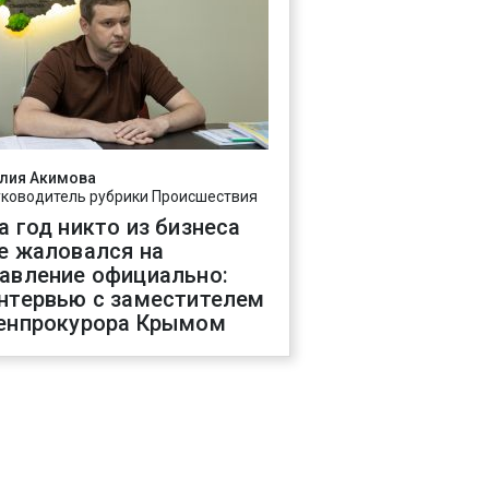
лия Акимова
уководитель рубрики Происшествия
а год никто из бизнеса
е жаловался на
авление официально:
нтервью с заместителем
енпрокурора Крымом