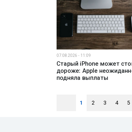
07.08.2026 - 11:09
Старый iPhone может сто
дороже: Apple неожиданн
подняла выплаты
1
2
3
4
5