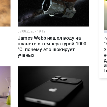
07.08.2026 - 19:12
James Webb нашел воду на
Ю
планете с температурой 1000
р
°C: почему это шокирует
З
н
ученых
д
и
Г