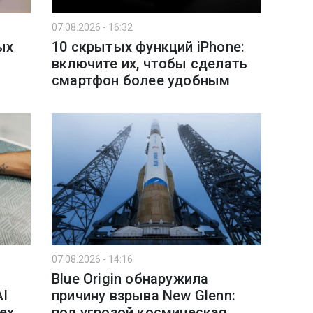
07.08.2026 - 16:32
ых
10 скрытых функций iPhone:
включите их, чтобы сделать
смартфон более удобным
07.08.2026 - 14:16
Blue Origin обнаружила
AI
причину взрыва New Glenn:
ех
под угрозой космическая