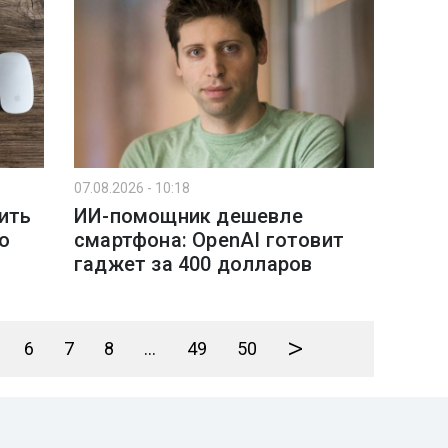
07.08.2026 - 10:18
ить
ИИ-помощник дешевле
о
смартфона: OpenAI готовит
гаджет за 400 долларов
>
6
7
8
...
49
50