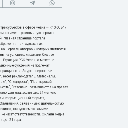
тре субъектов в сфере медиа — R40-05347
аина» имеет трехязычную версию
), главная страница портала –
зображения принадлежат их
 на Портале, авторами которых являются
ы на условиях лицензии Creative
nal. Редакция РБК-Украина может не
ценочные суждения не подлежат
правдивости. За достоверность и
ь несет рекламодатель. Материалы,
зы", "Спецпроект", "Партнерский
ьность", "Резонанс" размещаются на правах
ило, для лиц, достигших 21-летнего
это информационный формат,
объявления, связанные с деятельностью
релизах, выпускаемых самими
 не несет ответственности. Онлайн-медиа
ц от 21 года.