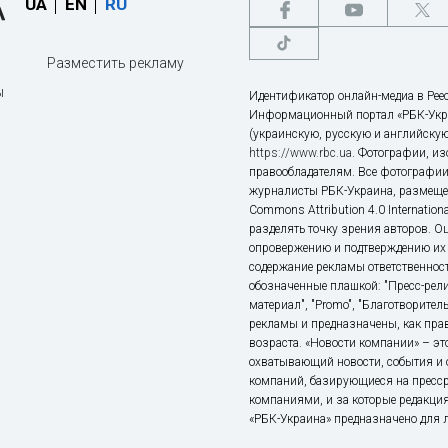
UA
EN
RU
Разместить рекламу
ы
Идентификатор онлайн-медиа в Реес
Информационный портал «РБК-Укр
(украинскую, русскую и английскую
https://www.rbc.ua
. Фотографии, и
правообладателям. Все фотографии
журналисты РБК-Украина, размещен
Commons Attribution 4.0 Internatio
разделять точку зрения авторов. О
опровержению и подтверждению их 
содержание рекламы ответственност
обозначенные плашкой: "Пресс-рели
материал", "Promo", "Благотворител
рекламы и предназначены, как прав
возраста. «Новости компании» – 
охватывающий новости, события и 
компаний, базирующиеся на пресс
компаниями, и за которые редакция
«РБК-Украина» предназначено для ли