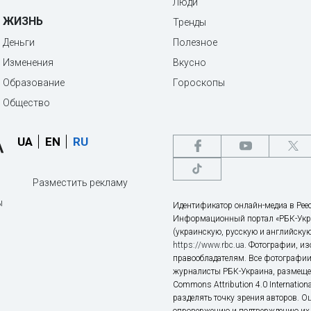
Люди
ЖИЗНЬ
Тренды
Деньги
Полезное
Изменения
Вкусно
Образование
Гороскопы
Общество
UA
EN
RU
Разместить рекламу
ы
Идентификатор онлайн-медиа в Реес
Информационный портал «РБК-Укр
(украинскую, русскую и английскую
https://www.rbc.ua
. Фотографии, и
правообладателям. Все фотографии
журналисты РБК-Украина, размещен
Commons Attribution 4.0 Internatio
разделять точку зрения авторов. О
опровержению и подтверждению их 