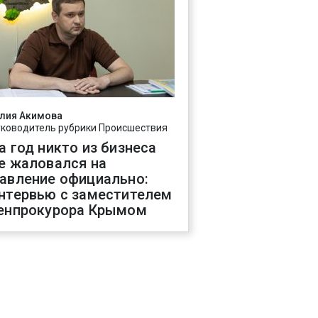
лия Акимова
уководитель рубрики Происшествия
а год никто из бизнеса
е жаловался на
авление официально:
нтервью с заместителем
енпрокурора Крымом