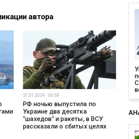
икации автора
У
п
С
в
31.01.2024 - 06:58
ю
РФ ночью выпустила по
тами
Украине два десятка
АН
"шахедов" и ракеты, в ВСУ
рассказали о сбитых целях