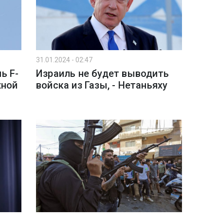
31.01.2024 - 02:47
ь F-
Израиль не будет выводить
жной
войска из Газы, - Нетаньяху