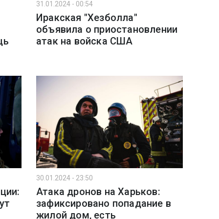
31.01.2024 - 00:54
Иракская "Хезболла"
объявила о приостановлении
щь
атак на войска США
30.01.2024 - 23:50
ции:
Атака дронов на Харьков:
ут
зафиксировано попадание в
жилой дом, есть