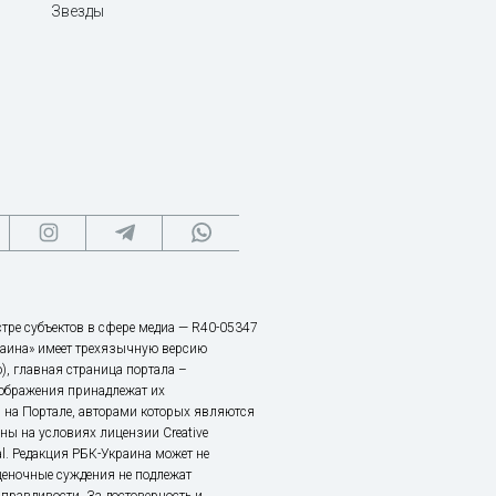
Звезды
тре субъектов в сфере медиа — R40-05347
аина» имеет трехязычную версию
), главная страница портала –
зображения принадлежат их
 на Портале, авторами которых являются
ы на условиях лицензии Creative
nal. Редакция РБК-Украина может не
ценочные суждения не подлежат
правдивости. За достоверность и