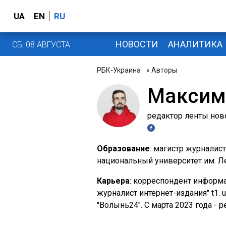
UA
EN
RU
НОВОСТИ
АНАЛИТИКА
СБ, 08 АВГУСТА
РБК-Украина
» Авторы
Максим
редактор ленты нов
Образование
: магистр журнали
национальный университет им. Л
Карьера
: корреспондент информа
журналист интернет-издания" t1. 
"Волынь24". С марта 2023 года - 