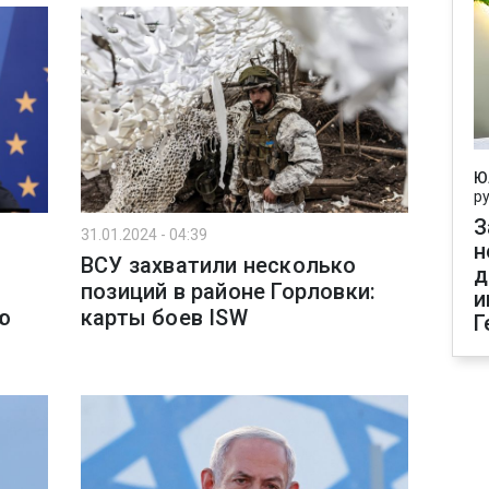
Ю
р
З
31.01.2024 - 04:39
н
ВСУ захватили несколько
д
позиций в районе Горловки:
и
ю
карты боев ISW
Г