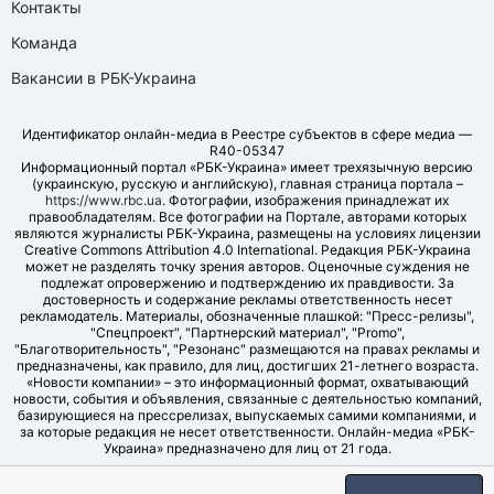
Контакты
Команда
Вакансии в РБК-Украина
Идентификатор онлайн-медиа в Реестре субъектов в сфере медиа —
R40-05347
Информационный портал «РБК-Украина» имеет трехязычную версию
(украинскую, русскую и английскую), главная страница портала –
https://www.rbc.ua
. Фотографии, изображения принадлежат их
правообладателям. Все фотографии на Портале, авторами которых
являются журналисты РБК-Украина, размещены на условиях лицензии
Creative Commons Attribution 4.0 International. Редакция РБК-Украина
может не разделять точку зрения авторов. Оценочные суждения не
подлежат опровержению и подтверждению их правдивости. За
достоверность и содержание рекламы ответственность несет
рекламодатель. Материалы, обозначенные плашкой: "Пресс-релизы",
"Спецпроект", "Партнерский материал", "Promo",
"Благотворительность", "Резонанс" размещаются на правах рекламы и
предназначены, как правило, для лиц, достигших 21-летнего возраста.
«Новости компании» – это информационный формат, охватывающий
новости, события и объявления, связанные с деятельностью компаний,
базирующиеся на прессрелизах, выпускаемых самими компаниями, и
за которые редакция не несет ответственности. Онлайн-медиа «РБК-
Украина» предназначено для лиц от 21 года.
© LLC "UBT MEDIA", 2006-2026.