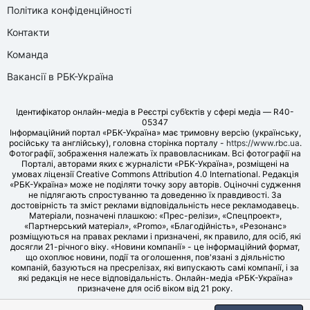
Політика конфіденційності
Контакти
Команда
Вакансії в РБК-Україна
Ідентифікатор онлайн-медіа в Реєстрі суб’єктів у сфері медіа — R40-
05347
Інформаційний портал «РБК-Україна» має тримовну версію (українську,
російську та англійську), головна сторінка порталу -
https://www.rbc.ua
.
Фотографії, зображення належать їх правовласникам. Всі фотографії на
Порталі, авторами яких є журналісти «РБК-Україна», розміщені на
умовах ліцензії Creative Commons Attribution 4.0 International. Редакція
«РБК-Україна» може не поділяти точку зору авторів. Оціночні судження
не підлягають спростуванню та доведенню їх правдивості. За
достовірність та зміст реклами відповідальність несе рекламодавець.
Матеріали, позначені плашкою: «Прес-релізи», «Спецпроект»,
«Партнерський матеріал», «Promo», «Благодійність», «Резонанс»
розміщуються на правах реклами і призначені, як правило, для осіб, які
досягли 21-річного віку. «Новини компанії» - це інформаційний формат,
що охоплює новини, події та оголошення, пов'язані з діяльністю
компаній, базуються на пресрелізах, які випускають самі компанії, і за
які редакція не несе відповідальність. Онлайн-медіа «РБК-Україна»
призначене для осіб віком від 21 року.
© LLC «UBT MEDIA», 2006-2026.