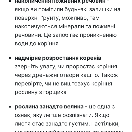
накопичення поживних речовин
-
якщо ви помітили будь-які залишки на
поверхні ґрунту, можливо, там
накопичуються мінерали та поживні
речовини. Це запобігає проникненню
води до коріння
надмірне розростання коренів
-
зверніть увагу, чи проростає коріння
через дренажні отвори кашпо. Також
перевірте, чи не виштовхує коріння
рослину з горщика
рослина занадто велика
- це одна з
ознак, яку легше розпізнати. Якщо
листя стає занадто густим, настільки,