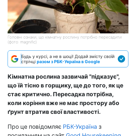
Головні ознаки, що кімнатну рослину потрібно пересадити
(фото: magnific)
Будь у курсі, а не в шоці! Додай змісту своїй
стрічці
разом з РБК-Україна в Google
Кімнатна рослина зазвичай "підказує",
що їй тісно в горщику, ще до того, як це
стає критично. Пересадка потрібна,
коли коріння вже не має простору або
ґрунт втратив свої властивості.
Про це повідомляє
РБК-Україна
з
посиланням на сайт
Good Нousekeeping.