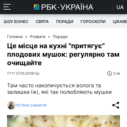
UA
ШОУ БІЗНЕС
СВЯТА
ПОРАДИ
ГОРОСКОПИ
ЦІКАВ
Головна
»
Розваги
»
Поради
Це місце на кухні "притягує"
плодових мушок: регулярно там
очищайте
17:11 27.05.2026 Ср
2 хв
Там часто накопичується волога та
залишки їжі, які так полюбляють мушки
ТЕТЯНА САМАРУК