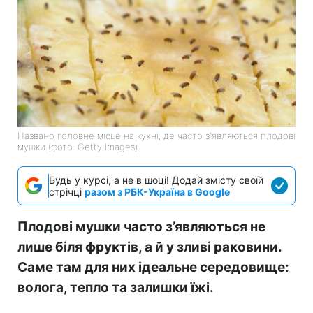
Названо головне місце на кухні, де часто з'являються плодові
мушки (фото: Getty Images)
Будь у курсі, а не в шоці! Додай змісту своїй
стрічці
разом з РБК-Україна в Google
Плодові мушки часто з’являються не
лише біля фруктів, а й у зливі раковини.
Саме там для них ідеальне середовище:
волога, тепло та залишки їжі.