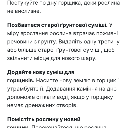
Постукуйте по дну горщика, доки рослина
не вислизне.
Позбавтеся старої ґрунтової суміші.
У
міру зростання рослина втрачає поживні
речовини з ґрунту. Видаліть одну третину
або більше старої ґрунтової суміші, щоб
звільнити місце для нового шару.
Додайте нову суміш для
горщиків.
Насипте нову землю в горщик і
утрамбуйте її. Додавання каміння на дно
допоможе стікати воді, якщо у горщику
немає дренажних отворів.
Помістіть рослину у новий
горщик.
Переконайтеся, що рослина