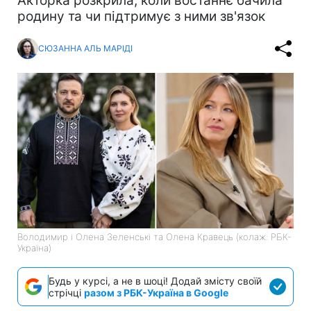
Акторка розкрила, коли востаннє бачила
родину та чи підтримує з ними зв'язок
СЮЗАННА АЛЬ МАРІДІ
Володимир і Олена Зеленські та Олена Кравець (колаж: РБК-
Україна)
Будь у курсі, а не в шоці! Додай змісту своїй
стрічці
разом з РБК-Україна в Google