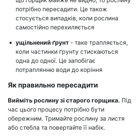
що горщик майже не видно, то рослину
потрібно пересадити. Це також
стосується випадків, коли рослина
самостійно перехиляється
ущільнений ґрунт
- таке трапляється,
коли частинки ґрунту стискаються
одна до одної. Це запобігає
потраплянню води до коріння
Як правильно пересадити
Вийміть рослину зі старого горщика.
Під
час цього процесу потрібно бути
обережним. Тримайте рослину за листя
або стебла та повертайте її набік.