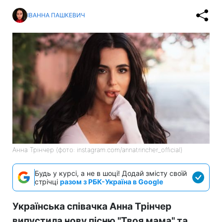
ІВАННА ПАШКЕВИЧ
Анна Трінчер (фото: instagram.com/annatrincher_official)
Будь у курсі, а не в шоці! Додай змісту своїй
стрічці
разом з РБК-Україна в Google
Українська співачка Анна Трінчер
випустила нову пісню "Твоя мама" та