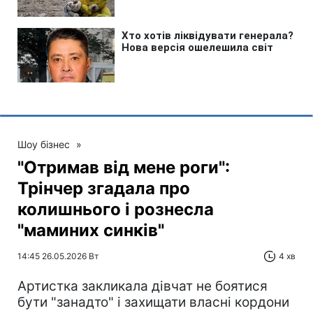
Шоу бізнес
»
"Отримав від мене роги":
Трінчер згадала про
колишнього і рознесла
"маминих синків"
14:45 26.05.2026 Вт
4 хв
Артистка закликала дівчат не боятися
бути "занадто" і захищати власні кордони