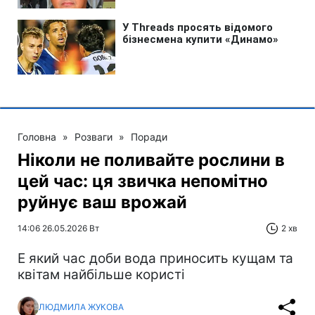
Головна
»
Розваги
»
Поради
Ніколи не поливайте рослини в
цей час: ця звичка непомітно
руйнує ваш врожай
14:06 26.05.2026 Вт
2 хв
E який час доби вода приносить кущам та
квітам найбільше користі
ЛЮДМИЛА ЖУКОВА