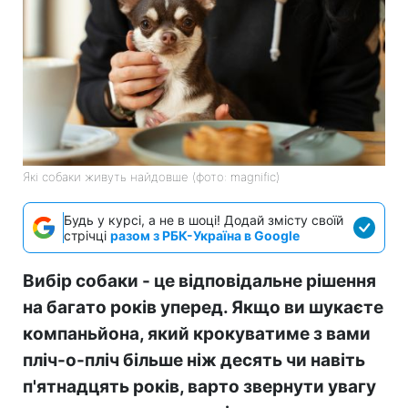
Які собаки живуть найдовше (фото: magnific)
Будь у курсі, а не в шоці! Додай змісту своїй
стрічці
разом з РБК-Україна в Google
Вибір собаки - це відповідальне рішення
на багато років уперед. Якщо ви шукаєте
компаньйона, який крокуватиме з вами
пліч-о-пліч більше ніж десять чи навіть
п'ятнадцять років, варто звернути увагу