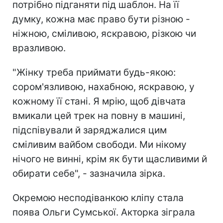
потрібно підганяти під шаблон. На її
думку, кожна має право бути різною -
ніжною, сміливою, яскравою, різкою чи
вразливою.
"Жінку треба приймати будь-якою:
сором'язливою, нахабною, яскравою, у
кожному її стані. Я мрію, щоб дівчата
вмикали цей трек на повну в машині,
підспівували й заряджалися цим
сміливим вайбом свободи. Ми нікому
нічого не винні, крім як бути щасливими й
обирати себе", - зазначила зірка.
Окремою несподіванкою кліпу стала
поява Ольги Сумської. Акторка зіграла