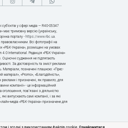
і суб’єктів у сфері медіа — R40-05347
» має тримовну версію (українську,
торінка порталу -
https://www.rbc.ua
.
х правовласникам. Всі фотографії на
ти «РБК-Україна», розміщені на умовах
n 4.0 International. Редакція «РБК-Україна»
в. Оціночні судження не підлягають
ивості. За достовірність та зміст реклами
ь. Матеріали, позначені плашкою: «Прес-
й матеріал», «Promo», «Благодійність»,
 реклами і призначені, як правило, для
«Новини компанії» - це інформаційний
а оголошення, пов'язані з діяльністю
 які випускають самі компанії, і за які
 Онлайн-медіа «РБК-Україна» призначене для
м і згодні з використанням файлів cookie.
Ознайомитися