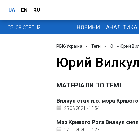
UA
EN
RU
НОВИНИ
АНАЛІТИКА
СБ, 08 СЕРПНЯ
РБК-Україна
»
Теги
»
Ю
» Юрий Ви
Юрий Вилку
МАТЕРІАЛИ ПО ТЕМІ
Вилкул стал и.о. мэра Кривог
25.08.2021 - 10:54
Мэр Кривого Рога Вилкул сня
17.11.2020 - 14:27