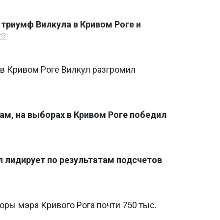
 триумф Вилкула в Кривом Роге и
 в Кривом Роге Вилкул разгромил
м, на выборах в Кривом Роге победил
л лидирует по результатам подсчетов
оры мэра Кривого Рога почти 750 тыс.