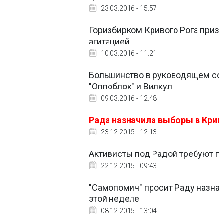
23.03.2016 - 15:57
Горизбирком Кривого Рога призн
агитацией
10.03.2016 - 11:21
Большинство в руководящем со
"Оппоблок" и Вилкул
09.03.2016 - 12:48
Рада назначила выборы в Крив
23.12.2015 - 12:13
Активисты под Радой требуют 
22.12.2015 - 09:43
"Самопомич" просит Раду назн
этой неделе
08.12.2015 - 13:04