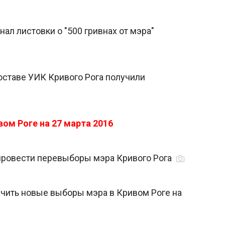
ал листовки о "500 гривнах от мэра"
ставе УИК Кривого Рога получили
ом Роге на 27 марта 2016
провести перевыборы мэра Кривого Рога
ачить новые выборы мэра в Кривом Роге на