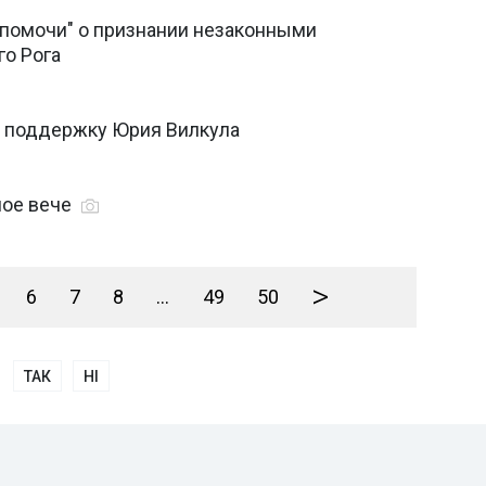
помочи" о признании незаконными
го Рога
в поддержку Юрия Вилкула
ное вече
>
6
7
8
...
49
50
ТАК
НІ