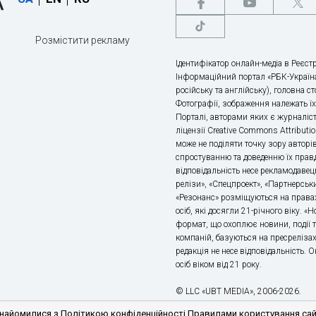
Розмістити рекламу
Ідентифікатор онлайн-медіа в Реєстр
Інформаційний портал «РБК-Україна
російську та англійську), головна с
Фотографії, зображення належать ї
Порталі, авторами яких є журналіс
ліцензії Creative Commons Attributio
може не поділяти точку зору авторі
спростуванню та доведенню їх правд
відповідальність несе рекламодавец
релізи», «Спецпроект», «Партнерськи
«Резонанс» розміщуються на правах
осіб, які досягли 21-річного віку. 
формат, що охоплює новини, події т
компаній, базуються на пресрелізах,
редакція не несе відповідальність.
осіб віком від 21 року.
© LLC «UBT MEDIA», 2006-2026.
айомилися з Політикою конфіденційності Правилами користування сайто