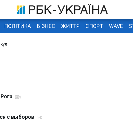
ПОЛІТИКА
БІЗНЕС
ЖИТТЯ
СПОРТ
WAVE
S
лкул
л
о Рога
лся с выборов