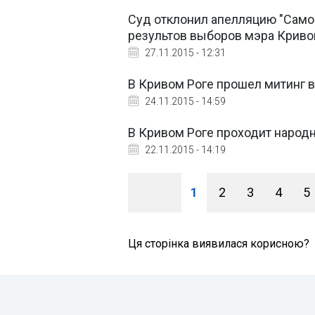
Суд отклонил апелляцию "Само
результов выборов мэра Криво
27.11.2015 - 12:31
В Кривом Роге прошел митинг 
24.11.2015 - 14:59
В Кривом Роге проходит народ
22.11.2015 - 14:19
1
2
3
4
5
Ця сторінка виявилася корисною?