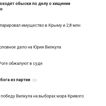
оходят обыски по делу о хищении
ко
кларировал имущество в Крыму и 2,8 млн
головное дело на Юрия Вилкула
Роге обжалуют в суде
бога из партии
 победу Вилкула на выборах мэра Кривого