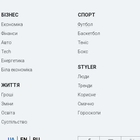
БІЗНЕС
СПОРТ
Економіка
Футбол
Фінанси
Баскетбол
Авто
Теніс
Tech
Бокс
Енергетика
STYLER
Біла економіка
Люди
ЖИТТЯ
Тренди
Гроші
Корисне
Зміни
Смачно
Освіта
Гороскопи
Суспільство
UA
EN
RU