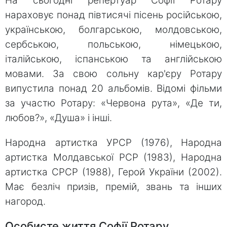
На сьогодні репертуар Софії Ротару
нараховує понад півтисячі пісень російською,
українською, болгарською, молдовською,
сербською, польською, німецькою,
італійською, іспанською та англійською
мовами. За свою сольну кар'єру Ротару
випустила понад 20 альбомів. Відомі фільми
за участю Ротару: «Червона рута», «Де ти,
любов?», «Душа» і інші.
Народна артистка УРСР (1976), Народна
артистка Молдавської РСР (1983), Народна
артистка СРСР (1988), Герой України (2002).
Має безліч призів, премій, звань та інших
нагород.
Особисте життя Софії Ротару