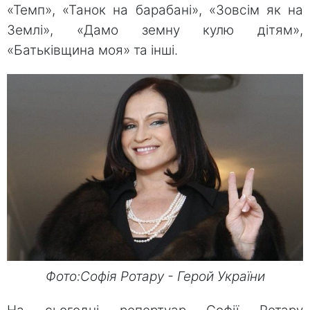
«Темп», «Танок на барабані», «Зовсім як на
Землі», «Дамо земну кулю дітям»,
«Батьківщина моя» та інші.
Фото:Софія Ротару - Герой України