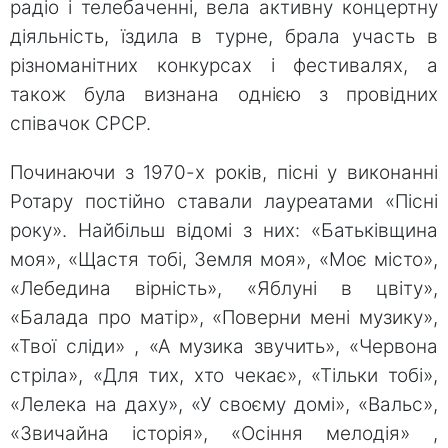
радіо і телебаченні, вела активну концертну
діяльність, їздила в турне, брала участь в
різноманітних конкурсах і фестивалях, а
також була визнана однією з провідних
співачок СРСР.
Починаючи з 1970-х років, пісні у виконанні
Ротару постійно ставали лауреатами «Пісні
року». Найбільш відомі з них: «Батьківщина
моя», «Щастя тобі, Земля моя», «Моє місто»,
«Лебедина вірність», «Яблуні в цвіту»,
«Балада про матір», «Поверни мені музику»,
«Твої сліди» , «А музика звучить», «Червона
стріла», «Для тих, хто чекає», «Тільки тобі»,
«Лелека на даху», «У своєму домі», «Вальс»,
«Звичайна історія», «Осіння мелодія» ,