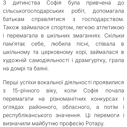
З дитинства Софія була привчена до
сільськогосподарських робіт, допомагала
батькам справлятися з господарством.
Також займалася спортом, легкою атлетикою
і перемагала в шкільних змаганнях. Скільки
пам'ятає себе, любила пісні, співала в
шкільному та церковному хорі, займалася в
художній самодіяльності і драмгуртку, грала
на домрі та баяні.
Перші успіхи вокальної діяльності проявилися
з 15-річного віку, коли Софія почала
перемагати на різноманітних конкурсах і
оглядах районного, обласного, а потім і
республіканського значення. Ці перемоги і
визначили майбутню професію Ротару.